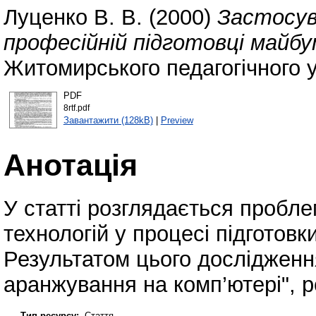
Луценко В. В.
(2000)
Застосув
професійній підготовці майб
Житомирського педагогічного у
PDF
8rtf.pdf
Завантажити (128kB)
|
Preview
Анотація
У статті розглядається пробл
технологій у процесі підготов
Результатом цього дослідженн
аранжування на комп’ютері", 
Тип ресурсу:
Стаття