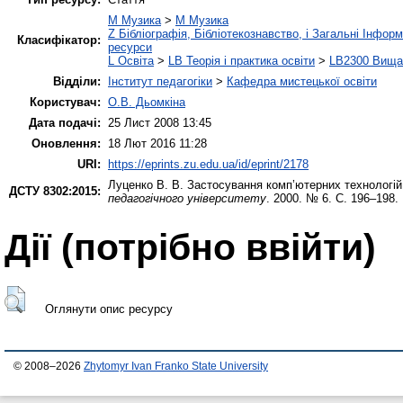
M Музика
>
M Музика
Z Бібліографія, Бібліотекознавство, і Загальні Інфор
Класифікатор:
ресурси
L Освіта
>
LB Теорія і практика освіти
>
LB2300 Вища 
Відділи:
Інститут педагогіки
>
Кафедра мистецької освіти
Користувач:
О.В. Дьомкіна
Дата подачі:
25 Лист 2008 13:45
Оновлення:
18 Лют 2016 11:28
URI:
https://eprints.zu.edu.ua/id/eprint/2178
Луценко В. В.
Застосування комп’ютерних технологій 
ДСТУ 8302:2015:
педагогічного університету
. 2000. № 6. С. 196–198.
Дії ​​(потрібно ввійти)
Оглянути опис ресурсу
© 2008–2026
Zhytomyr Ivan Franko State University