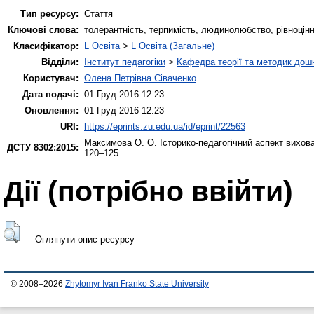
Тип ресурсу:
Стаття
Ключові слова:
толерантність, терпимість, людинолюбство, рівноцінн
Класифікатор:
L Освіта
>
L Освіта (Загальне)
Відділи:
Інститут педагогіки
>
Кафедра теорії та методик дошк
Користувач:
Олена Петрівна Сіваченко
Дата подачі:
01 Груд 2016 12:23
Оновлення:
01 Груд 2016 12:23
URI:
https://eprints.zu.edu.ua/id/eprint/22563
Максимова О. О.
Історико-педагогічний аспект вихов
ДСТУ 8302:2015:
120–125.
Дії ​​(потрібно ввійти)
Оглянути опис ресурсу
© 2008–2026
Zhytomyr Ivan Franko State University