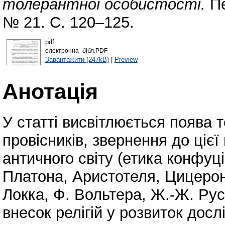
толерантної особистості.
Пе
№ 21. С. 120–125.
pdf
електронна_бібл.PDF
Завантажити (247kB)
|
Preview
Анотація
У статті висвітлюється поява 
провісників, звернення до цієї
античного світу (етика конфуці
Платона, Аристотеля, Цицерон
Локка, Ф. Вольтера, Ж.-Ж. Рус
внесок релігій у розвиток дос