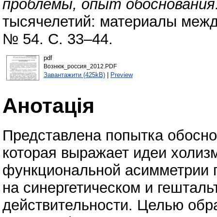
проблемы, опыт обоснования
тысячелетий: материалы меж
№ 54. С. 33–44.
pdf
Вознюк_россия_2012.PDF
Завантажити (425kB)
|
Preview
Анотація
Представлена попытка обосно
которая выражает идеи холизм
функциональной асимметрии п
на синергетическом и гешталь
действительности. Целью обр