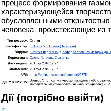
процесс формирования гармон
характеризующейся творчеств
обусловленными открытостью 
человека, проистекающие из т
Тип ресурсу:
Стаття
Класифікатор:
L Освіта
>
L Освіта (Загальне)
Відділи:
Інститут педагогіки
>
Кафедра теорії та методик дошк
Користувач:
Олена Петрівна Сіваченко
Дата подачі:
20 Груд 2016 12:27
Оновлення:
20 Груд 2016 12:27
URI:
https://eprints.zu.edu.ua/id/eprint/22875
Вознюк О. В.
Холистическая парадигма образования:
ДСТУ 8302:2015:
материалы международной научной конференции
. 2
Дії ​​(потрібно ввійти)