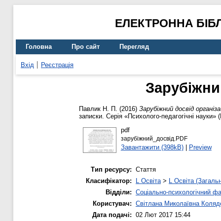
ЕЛЕКТРОННА БІБ
Головна
Про сайт
Перегляд
Вхід
Реєстрація
Зарубіжни
Павлик Н. П.
(2016)
Зарубіжний досвід організа
записки. Серія «Психолого-педагогічні науки» (
pdf
зарубіжний_досвід.PDF
Завантажити (398kB)
|
Preview
Тип ресурсу:
Стаття
Класифікатор:
L Освіта
>
L Освіта (Загаль
Відділи:
Соціально-психологічний ф
Користувач:
Світлана Миколаївна Коляд
Дата подачі:
02 Лют 2017 15:44