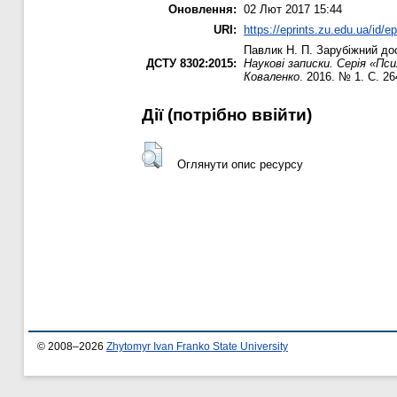
Оновлення:
02 Лют 2017 15:44
URI:
https://eprints.zu.edu.ua/id/e
Павлик Н. П.
Зарубіжний дос
ДСТУ 8302:2015:
Наукові записки. Серія «Пси
Коваленко
. 2016. № 1. С. 2
Дії ​​(потрібно ввійти)
Оглянути опис ресурсу
© 2008–2026
Zhytomyr Ivan Franko State University