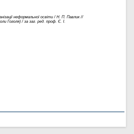
нізації неформальної освіти / Н. П. Павлик //
 Гоголя) / за заг. ред. проф. Є. І.