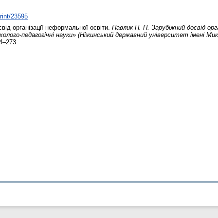
print/23595
від організації неформальної освіти.
Павлик Н. П. Зарубіжний досвід орга
холого-педагогічні науки» (Ніжинський державний університет імені Миколи
64–273.