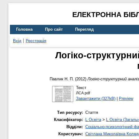
ЕЛЕКТРОННА БІБ
Головна
Про сайт
Перегляд
Вхід
Реєстрація
Логіко-структурни
Павлик Н. П.
(2012)
Логіко-структурний аналіз
Текст
ЛСА.pdf
Завантажити (327kB)
|
Preview
Тип ресурсу:
Стаття
Класифікатор:
L Освіта
>
L Освіта (Загаль
Відділи:
Соціально-психологічний ф
Користувач:
Світлана Миколаївна Коляд