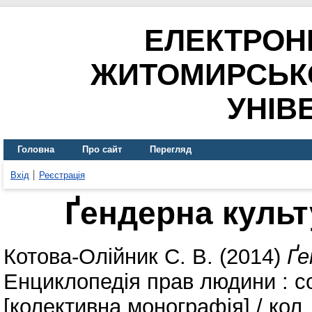
ЕЛЕКТРОН
ЖИТОМИРСЬК
УНІВ
Головна
Про сайт
Перегляд
Вхід
Реєстрація
Ґендерна культу
Котова-Олійник С. В.
(2014)
Ґе
Енциклопедія прав людини : со
[колективна монографія] / кол. 