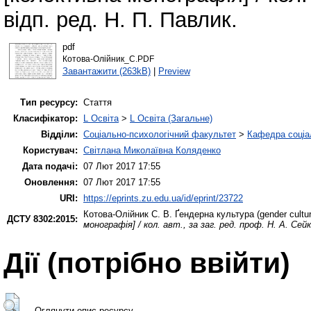
відп. ред. Н. П. Павлик.
pdf
Котова-Олійник_С.PDF
Завантажити (263kB)
|
Preview
Тип ресурсу:
Стаття
Класифікатор:
L Освіта
>
L Освіта (Загальне)
Відділи:
Соціально-психологічний факультет
>
Кафедра соціа
Користувач:
Світлана Миколаївна Коляденко
Дата подачі:
07 Лют 2017 17:55
Оновлення:
07 Лют 2017 17:55
URI:
https://eprints.zu.edu.ua/id/eprint/23722
Котова-Олійник С. В.
Ґендерна культура (gender cultu
ДСТУ 8302:2015:
монографія] / кол. авт., за заг. ред. проф. Н. А. Сейк
Дії ​​(потрібно ввійти)
Оглянути опис ресурсу