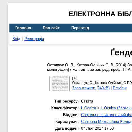
ЕЛЕКТРОННА БІБ
Головна
Про сайт
Перегляд
Вхід
Реєстрація
Ґенд
Остапчук О. Л.
,
Котова-Олійник С. В.
(2014)
Ґе
монографія] / кол. авт., за заг. ред. проф. Н. А
pdf
Остапчук_О._Котова-Олійник_С.P
Завантажити (249kB)
|
Preview
Тип ресурсу:
Стаття
Класифікатор:
L Освіта
>
L Освіта (Загаль
Відділи:
Соціально-психологічний ф
Користувач:
Світлана Миколаївна Коляд
Дата подачі:
07 Лют 2017 17:58