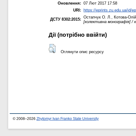
Оновлення:
07 Лют 2017 17:58
URI:
https://eprints.zu.edu.ua/id/e
Остапчук О. Л.
,
Котова-Олій
ДСТУ 8302:2015:
[колективна монографія] / ко
Дії ​​(потрібно ввійти)
Оглянути опис ресурсу
© 2008–2026
Zhytomyr Ivan Franko State University