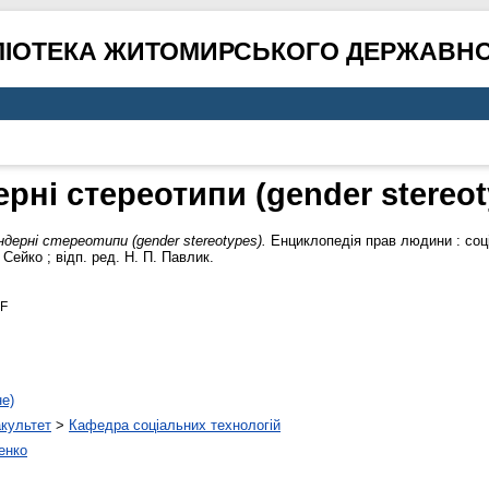
ЛІОТЕКА ЖИТОМИРСЬКОГО ДЕРЖАВНО
ерні стереотипи (gender stereot
ндерні стереотипи (gender stereotypes).
Енциклопедія прав людини : соці
. Сейко ; відп. ред. Н. П. Павлик.
DF
не)
акультет
>
Кафедра соціальних технологій
енко