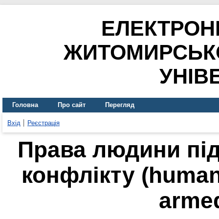
ЕЛЕКТРОН
ЖИТОМИРСЬК
УНІВ
Головна
Про сайт
Перегляд
Вхід
Реєстрація
Права людини під
конфлікту (human 
armed