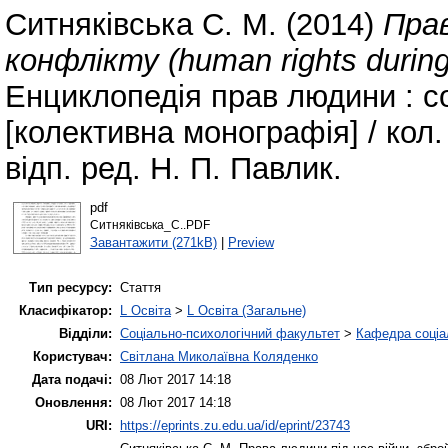
Ситняківська С. М.
(2014)
Прав
конфлікту (human rights during 
Енциклопедія прав людини : со
[колективна монографія] / кол. 
відп. ред. Н. П. Павлик.
pdf
Ситняківська_С..PDF
Завантажити (271kB)
|
Preview
Тип ресурсу:
Стаття
Класифікатор:
L Освіта
>
L Освіта (Загальне)
Відділи:
Соціально-психологічний факультет
>
Кафедра соціа
Користувач:
Світлана Миколаївна Коляденко
Дата подачі:
08 Лют 2017 14:18
Оновлення:
08 Лют 2017 14:18
URI:
https://eprints.zu.edu.ua/id/eprint/23743