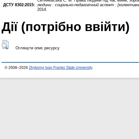
Ситняківська С. М.
Права людини під час війни, збройн
ДСТУ 8302:2015:
людини : соціально-педагогічний аспект : [колективна 
2014.
Дії ​​(потрібно ввійти)
Оглянути опис ресурсу
© 2008–2026
Zhytomyr Ivan Franko State University