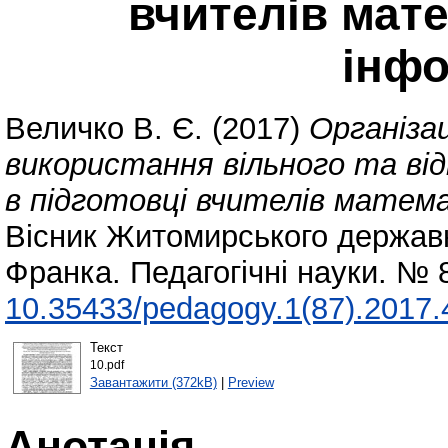
вчителів мате
інф
Величко В. Є.
(2017)
Організац
використання вільного та ві
в підготовці вчителів матем
Вісник Житомирського державно
Франка. Педагогічні науки. № 
10.35433/pedagogy.1(87).2017.
Текст
10.pdf
Завантажити (372kB)
|
Preview
Анотація