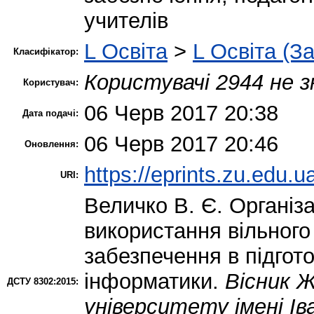
учителів
L Освіта
>
L Освіта (З
Класифікатор:
Користувачі 2944 не з
Користувач:
06 Черв 2017 20:38
Дата подачі:
06 Черв 2017 20:46
Оновлення:
https://eprints.zu.edu.u
URI:
Величко В. Є.
Організа
використання вільного
забезпечення в підгото
інформатики.
Вісник 
ДСТУ 8302:2015:
університету імені Ів