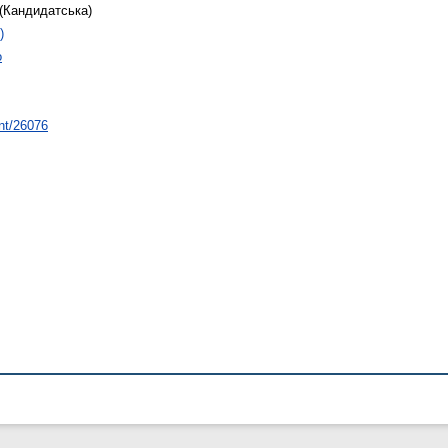
(Кандидатська)
)
о
int/26076