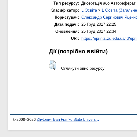
Тип ресурсу:
Дисертація або Автореферат 
Класифікатор:
L Освіта
>
L Освіта (Загальне
Користувач:
Олександр Сергійович Яценк
Дата подачі:
25 Груд 2017 22:25
Оновлення:
25 Груд 2017 22:34
URI:
https://eprints.zu.edu.ua/id/epr
Дії ​​(потрібно ввійти)
Оглянути опис ресурсу
© 2008–2026
Zhytomyr Ivan Franko State University