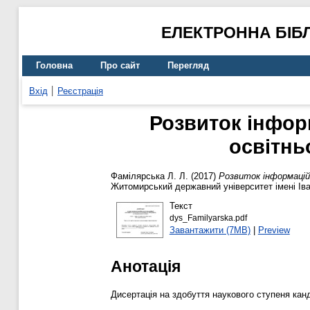
ЕЛЕКТРОННА БІБ
Головна
Про сайт
Перегляд
Вхід
Реєстрація
Розвиток інформ
освітнь
Фамілярська Л. Л.
(2017)
Розвиток інформаційн
Житомирський державний університет імені Ів
Текст
dys_Familyarska.pdf
Завантажити (7MB)
|
Preview
Анотація
Дисертація на здобуття наукового ступеня кан