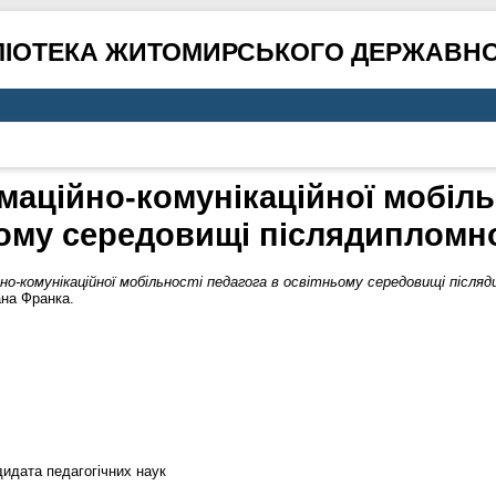
ЛІОТЕКА ЖИТОМИРСЬКОГО ДЕРЖАВНО
аційно-комунікаційної мобіль
ому середовищі післядипломно
о-комунікаційної мобільності педагога в освітньому середовищі післяд
ана Франка.
дидата педагогічних наук