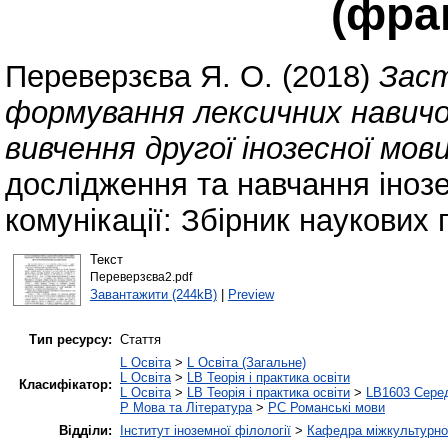
(фра
Переверзєва Я. О.
(2018)
Заст
формування лексичних навичок
вивчення другої інозесної мови
дослідження та навчання інозе
комунікації: Збірник наукових 
Текст
Переверзєва2.pdf
Завантажити (244kB)
|
Preview
Тип ресурсу:
Стаття
L Освіта
>
L Освіта (Загальне)
L Освіта
>
LB Теорія і практика освіти
Класифікатор:
L Освіта
>
LB Теорія і практика освіти
>
LB1603 Серед
P Мова та Література
>
PC Романські мови
Відділи:
Інститут іноземної філології
>
Кафедра міжкультурної 