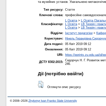
та музейних установ. Узагальнено метакогнітив
Тип ресурсу:
Стаття
Ключові слова:
професійне самовдосконален
L Освіта
>
L Освіта (Загаль
Класифікатор:
L Освіта
>
LB Теорія і практ
L Освіта
>
LB Теорія і практ
Відділи:
Інститут педагогіки
>
Кафедр
Користувач:
Нінель Герандівна Сидорчук
Дата подачі:
05 Квіт 2019 09:12
Оновлення:
05 Квіт 2019 09:12
URI:
https://eprints.zu.edu.ua/id/e
Сидорчук Н. Г.
Розвиток мет
ДСТУ 8302:2015:
246.
Дії ​​(потрібно ввійти)
Оглянути опис ресурсу
© 2008–2026
Zhytomyr Ivan Franko State University