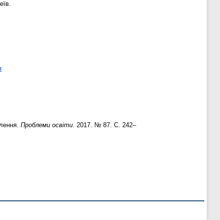
еїв.
я
алення.
Проблеми освіти
. 2017. № 87. С. 242–