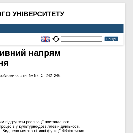
ГО УНІВЕРСИТЕТУ
тивний напрям
ня
облеми освіти. № 87. С. 242–246.
м підґрунтям реалізації поставленого
роцесів у культурно-дозвіллєвій діяльності.
 Виділено метакогнітивні функції бібліотечних