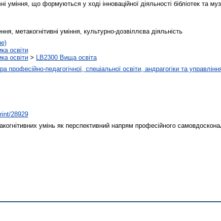
ні уміння, що формуються у ході інноваційної діяльності бібліотек та муз
ня, метакогнітивні уміння, культурно-дозвіллєва діяльність
не)
ика освіти
ика освіти
>
LB2300 Вища освіта
а професійно-педагогічної, спеціальної освіти, андрагогіки та управлінн
print/28929
акогнітивних умінь як перспективний напрям професійного самовдоскон