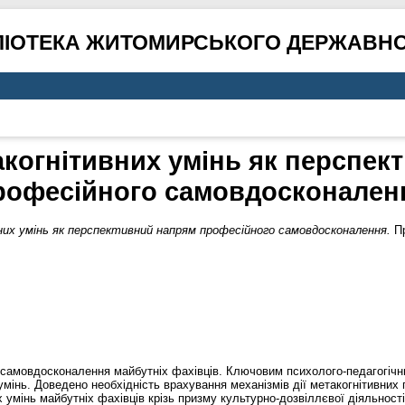
ЛІОТЕКА ЖИТОМИРСЬКОГО ДЕРЖАВНО
акогнітивних умінь як перспек
рофесійного самовдосконален
их умінь як перспективний напрям професійного самовдосконалення.
Пр
 самовдосконалення майбутніх фахівців. Ключовим психолого-педагогічни
мінь. Доведено необхідність врахування механізмів дії метакогнітивних п
мінь майбутніх фахівців крізь призму культурно-дозвіллєвої діяльності.