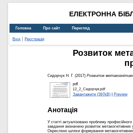
ЕЛЕКТРОННА БІБ
Головна
Про сайт
Перегляд
Вхід
Реєстрація
Розвиток мет
п
Сидорчук Н. Г.
(2017)
Розвиток метакогнітивн
pdf
12_2_Сидорчук.pdf
Завантажити (397kB)
|
Preview
Анотація
У статті актуалізовано проблему професійного
завдання визначено розвиток метакогнітивних у
Окреслено шляхи формування метакогнітивних у