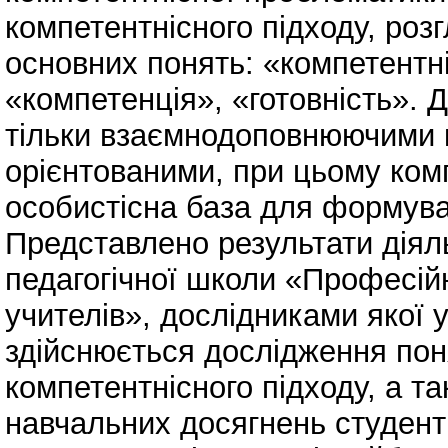
компетентнісного підходу, роз
основних понять: «компетентн
«компетенція», «готовність». 
тільки взаємнодоповнюючими к
орієнтованими, при цьому ком
особистісна база для формуван
Представлено результати діял
педагогічної школи «Професійн
учителів», дослідниками якої 
здійснюється дослідження пон
компетентнісного підходу, а т
навчальних досягнень студенті