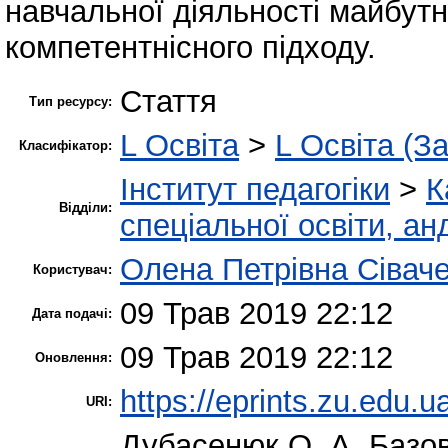
навчальної діяльності майбутн
компетентнісного підходу.
Стаття
Тип ресурсу:
L Освіта
>
L Освіта (З
Класифікатор:
Інститут педагогіки
>
К
Відділи:
спеціальної освіти, ан
Олена Петрівна Сівач
Користувач:
09 Трав 2019 22:12
Дата подачі:
09 Трав 2019 22:12
Оновлення:
https://eprints.zu.edu.u
URI:
Дубасенюк О. А.
Базов