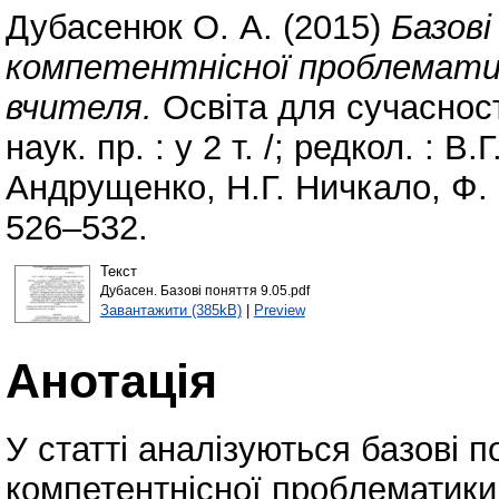
Дубасенюк О. А.
(2015)
Базов
компетентнісної проблематик
вчителя.
Освіта для сучасності
наук. пр. : у 2 т. /; редкол. : В
Андрущенко, Н.Г. Ничкало, Ф. Шл
526–532.
Текст
Дубасен. Базові поняття 9.05.pdf
Завантажити (385kB)
|
Preview
Анотація
У статті аналізуються базові 
компетентнісної проблематики