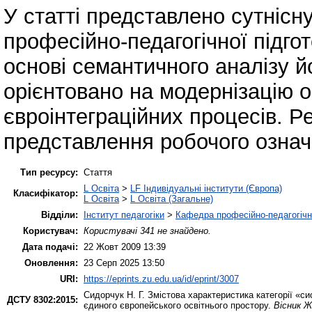
У статті представлено сутнісн
професійно-педагогічної підгот
основі семантичного аналізу 
орієнтовано на модернізацію о
євроінтеграційних процесів. Р
представлення робочого означ
Тип ресурсу:
Стаття
L Освіта
>
LF Індивідуальні інститути (Європа)
Класифікатор:
L Освіта
>
L Освіта (Загальне)
Відділи:
Інститут педагогіки
>
Кафедра професійно-педагогічної
Користувач:
Користувачі 341 не знайдено.
Дата подачі:
22 Жовт 2009 13:39
Оновлення:
23 Серп 2025 13:50
URI:
https://eprints.zu.edu.ua/id/eprint/3007
Сидорчук Н. Г.
Змістова характеристика категорії «сис
ДСТУ 8302:2015:
єдиного європейського освітнього простору.
Вісник Ж