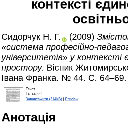
контексті єди
освітнь
Сидорчук Н. Г.
(2009)
Змісто
«система професійно-педагог
університетів» у контексті 
простору.
Вісник Житомирсько
Івана Франка. № 44. С. 64–69.
Текст
14_44.pdf
Завантажити (314kB)
|
Preview
Анотація