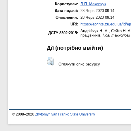
Користувач:
Л.П. Макарчук
Дата подачі:
28 Черв 2020 09:14
Оновлення:
28 Черв 2020 09:14
URI:
https://eprints.zu.edu.ua/id/e
Андрійчук Н. М.
,
Сейко Н. А
ДСТУ 8302:2015:
працівників.
Нові технології
Дії ​​(потрібно ввійти)
Оглянути опис ресурсу
© 2008–2026
Zhytomyr Ivan Franko State University