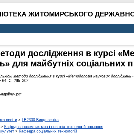
ЛІОТЕКА ЖИТОМИРСЬКОГО ДЕРЖАВНО
 методи дослідження в курсі «
ь» для майбутніх соціальних п
кількісні методи дослідження в курсі «Методологія наукових досліджень»
 64. С. 295–302.
Андрійчук.pdf
ика освіти
>
LB2300 Вища освіта
>
Кафедра іноземних мов і новітніх технологій навчання
акультет
>
Кафедра соціальних технологій