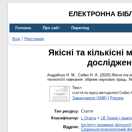
ЕЛЕКТРОННА БІБ
Головна
Про сайт
Перегляд
Вхід
Реєстрація
Якісні та кількісні
досліджен
Андрійчук Н. М.
,
Сейко Н. А.
(2020)
Якісні та 
технології навчання: збірник наукових праць. №
Текст
стаття по курсу методології Сейко 
Завантажити (1MB)
|
Preview
Тип ресурсу:
Стаття
Класифікатор:
L Освіта
>
LB Теорія і практ
Інститут іноземної філології
Відділи:
Соціально-психологічний ф