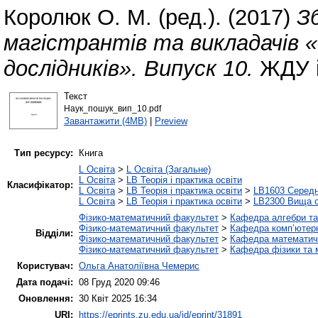
Королюк О. М.
(ред.). (2017)
З
магістрантів та викладачів 
дослідників». Випуск 10.
ЖДУ і
Текст
Наук_пошук_вип_10.pdf
Завантажити (4MB)
|
Preview
Тип ресурсу:
Книга
L Освіта
>
L Освіта (Загальне)
L Освіта
>
LB Теорія і практика освіти
Класифікатор:
L Освіта
>
LB Теорія і практика освіти
>
LB1603 Середн
L Освіта
>
LB Теорія і практика освіти
>
LB2300 Вища о
Фізико-математичний факультет
>
Кафедра алгебри та
Фізико-математичний факультет
>
Кафедра комп’ютерн
Відділи:
Фізико-математичний факультет
>
Кафедра математично
Фізико-математичний факультет
>
Кафедра фізики та м
Користувач:
Ольга Анатоліївна Чемерис
Дата подачі:
08 Груд 2020 09:46
Оновлення:
30 Квіт 2025 16:34
URI:
https://eprints.zu.edu.ua/id/eprint/31891