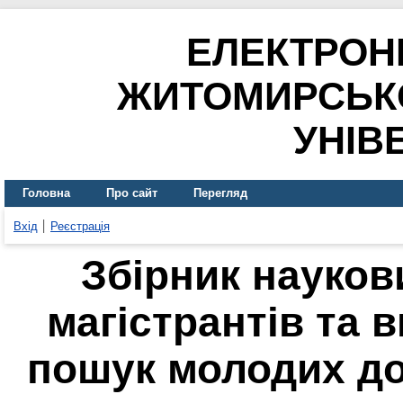
ЕЛЕКТРОН
ЖИТОМИРСЬК
УНІВ
Головна
Про сайт
Перегляд
Вхід
Реєстрація
Збірник науков
магістрантів та 
пошук молодих до