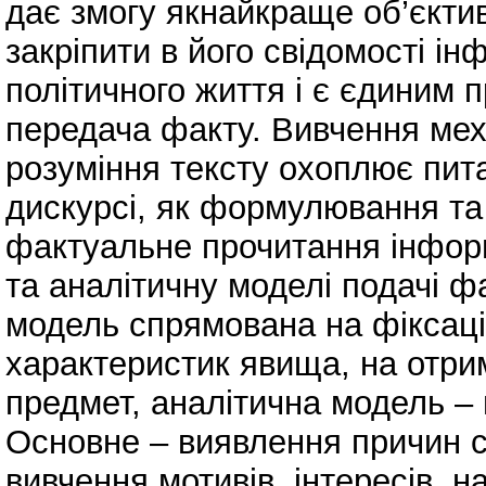
дає змогу якнайкраще об’єктив
закріпити в його свідомості і
політичного життя і є єдиним 
передача факту. Вивчення мех
розуміння тексту охоплює пита
дискурсі, як формулювання та
фактуальне прочитання інфор
та аналітичну моделі подачі ф
модель спрямована на фіксаці
характеристик явища, на отри
предмет, аналітична модель –
Основне – виявлення причин си
вивчення мотивів, інтересів, на