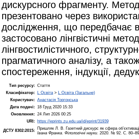
дискурсного фрагменту. Метод
презентовано через використа
дослідження, що передбачає ви
застосовано лінгвістичні метод
лінгвостилістичного, структур
прагматичного аналізу, а тако
спостереження, індукції, дедукц
Тип ресурсу:
Стаття
Класифікатор:
L Освіта
>
L Освіта (Загальне)
Користувач:
Анастасія Торгонська
Дата подачі:
18 Груд 2020 15:33
Оновлення:
24 Лип 2026 00:25
URI:
https://eprints.zu.edu.ua/id/eprint/31939
Пришляк Л. В.
Газетний дискурс як сфера об’єктиваці
ДСТУ 8302:2015:
Івана Франка. Філологічні науки
. 2020. № 92. С. 80–8