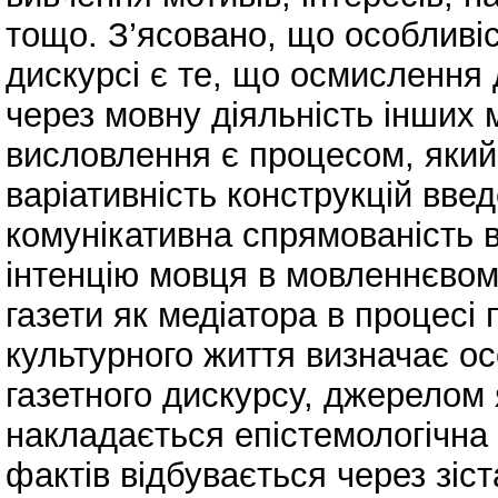
тощо. З’ясовано, що особливі
дискурсі є те, що осмислення 
через мовну діяльність інших 
висловлення є процесом, який 
варіативність конструкцій вве
комунікативна спрямованість 
інтенцію мовця в мовленнєвому
газети як медіатора в процесі 
культурного життя визначає о
газетного дискурсу, джерелом я
накладається епістемологічна 
фактів відбувається через зі