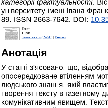
категорії фактуальності.
Віс
університету імені Івана Франк
89. ISSN 2663-7642. DOI:
10.35
Текст
11.pdf
Завантажити (352kB)
|
Preview
Анотація
У статті з'ясовано, що, відобр
опосередковане втіленням мот
людського знання, якій властив
творення тексту в газетному д
комунікативним явищем. Текст