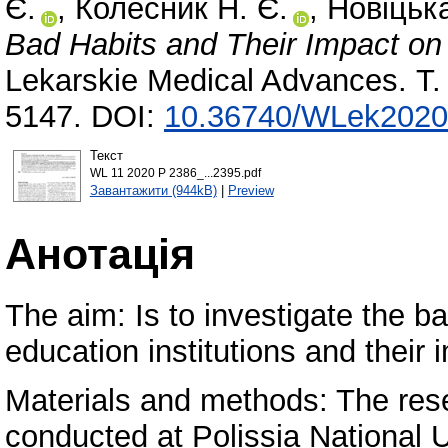
Є.
,
Колесник Н. Є.
,
Новіцька
Bad Habits and Their Impact on 
Lekarskie Medical Advances. Т
5147. DOI:
10.36740/WLek2020
Текст
WL 11 2020 P 2386_...2395.pdf
Завантажити (944kB)
|
Preview
Анотація
The aim: Is to investigate the ba
education institutions and their 
Materials and methods: The rese
conducted at Polissia National 