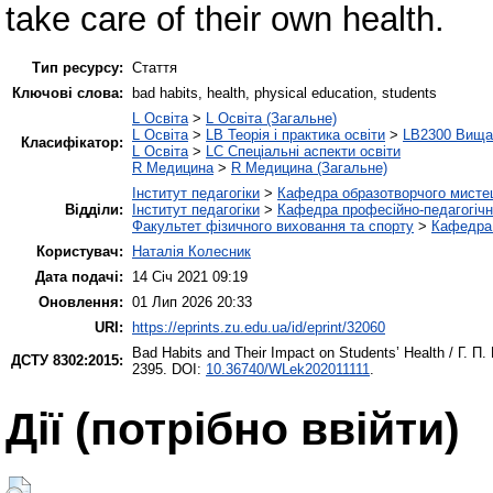
take care of their own health.
Тип ресурсу:
Стаття
Ключові слова:
bad habits, health, physical education, students
L Освіта
>
L Освіта (Загальне)
L Освіта
>
LB Теорія і практика освіти
>
LB2300 Вища 
Класифікатор:
L Освіта
>
LC Спеціальні аспекти освіти
R Медицина
>
R Медицина (Загальне)
Інститут педагогіки
>
Кафедра образотворчого мистец
Відділи:
Інститут педагогіки
>
Кафедра професійно-педагогічної
Факультет фізичного виховання та спорту
>
Кафедра 
Користувач:
Наталія Колесник
Дата подачі:
14 Січ 2021 09:19
Оновлення:
01 Лип 2026 20:33
URI:
https://eprints.zu.edu.ua/id/eprint/32060
Bad Habits and Their Impact on Students’ Health / Г. П.
ДСТУ 8302:2015:
2395. DOI:
10.36740/WLek202011111
.
Дії ​​(потрібно ввійти)