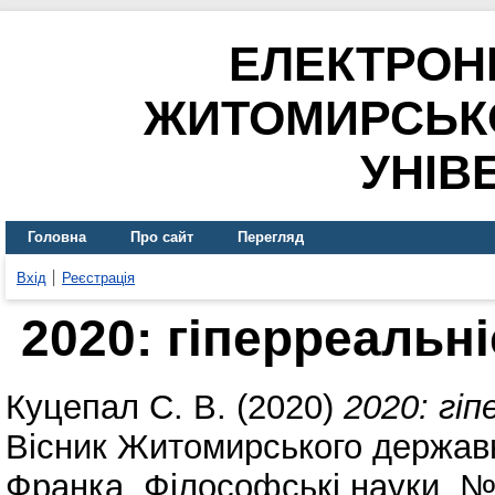
ЕЛЕКТРОН
ЖИТОМИРСЬК
УНІВ
Головна
Про сайт
Перегляд
Вхід
Реєстрація
2020: гіперреальн
Куцепал С. В.
(2020)
2020: гі
Вісник Житомирського державно
Франка. Філософські науки. №