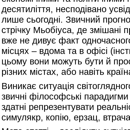
десятиліття, несподівано усвід
лише сьогодні. Звичний прогн
стрічку Мьобіуса, де змішані 
вже не дивує факт одночасного
місцях – вдома та в офісі (інст
цьому вони можуть бути й про
різних містах, або навіть країн
Виникає ситуація світоглядного
звичні філософські парадигми 
здатні репрезентувати реальні
симулякр, копію, ерзац, втрача