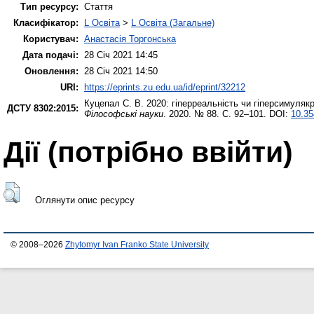
Тип ресурсу:
Стаття
Класифікатор:
L Освіта
>
L Освіта (Загальне)
Користувач:
Анастасія Торгонська
Дата подачі:
28 Січ 2021 14:45
Оновлення:
28 Січ 2021 14:50
URI:
https://eprints.zu.edu.ua/id/eprint/32212
Куцепал С. В.
2020: гіперреальність чи гіперсимуляк
ДСТУ 8302:2015:
Філософські науки
. 2020. № 88. С. 92–101. DOI:
10.35
Дії ​​(потрібно ввійти)
Оглянути опис ресурсу
© 2008–2026
Zhytomyr Ivan Franko State University