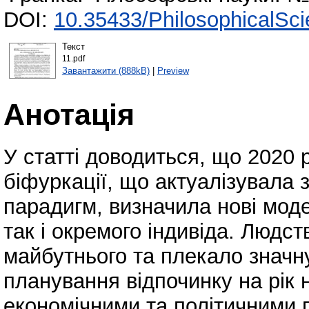
DOI:
10.35433/PhilosophicalSci
Текст
11.pdf
Завантажити (888kB)
|
Preview
Анотація
У статті доводиться, що 2020 
біфуркації, що актуалізувала з
парадигм, визначила нові моде
так і окремого індивіда. Людс
майбутнього та плекало значну
планування відпочинку на рік 
економічними та політичними 