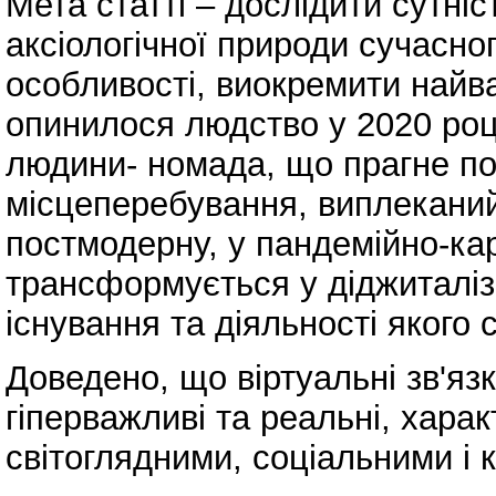
Мета статті – дослідити сутніст
аксіологічної природи сучасно
особливості, виокремити найв
опинилося людство у 2020 роц
людини- номада, що прагне пос
місцеперебування, виплекани
постмодерну, у пандемійно-ка
трансформується у діджиталі
існування та діяльності якого с
Доведено, що віртуальні зв'я
гіперважливі та реальні, хара
світоглядними, соціальними і