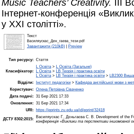
Music Teachers’ Creativity.
ІІІ 
Інтернет-конференція «Виклик
у ХХІ столітті».
Текст
Василяускас_Дeн_гаeва_тези.pdf
Завантажити (210kB)
|
Preview
Тип ресурсу:
Стаття
L Освіта
>
L Освіта (Загальне)
Класифікатор:
L Освіта
>
LB Теорія і практика освіти
L Освіта
>
LB Теорія і практика освіти
>
LB2300 Вища 
Відділи:
Інститут педагогіки
>
Кафедра англійської мови з мет
Користувач:
Олена Петрівна Сіваченко
Дата подачі:
31 Бер 2021 17:33
Оновлення:
31 Бер 2021 17:34
URI:
https://eprints.zu.edu.ua/id/eprint/32418
Василяускас Г.
,
Дєньгаєва С. В.
Development of the Fu
ДСТУ 8302:2015:
конференція «Виклики та перспективи іншомовної о