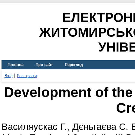
ЕЛЕКТРОН
ЖИТОМИРСЬК
УНІВ
Головна
Про сайт
Перегляд
Вхід
Реєстрація
Development of the
Cre
Василяускас Г.
,
Дєньгаєва С. 