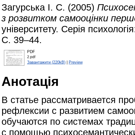
Загурська І. С.
(2005)
Психосем
з розвитком самооцінки перш
університету. Серія психологія
С. 39–44.
PDF
2.pdf
Завантажити (220kB)
|
Preview
Анотація
В статье рассматривается пр
рефлексии с развитием самоо
обучаются по системах тради
с помощью психосемантически