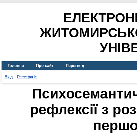
ЕЛЕКТРОН
ЖИТОМИРСЬК
УНІВ
Головна
Про сайт
Перегляд
Вхід
Реєстрація
Психосемантич
рефлексії з ро
першо