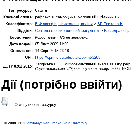
Тип ресурсу:
Стаття
Ключові слова:
рефлексія, самооцінка, молодший шкільний вік
Класифікатор:
B Філософія, психологія, релігія
>
BF Психологія
Відділи:
Соціально-психологічний факультет
>
Кафедра соціа
Користувач:
Користувачі 475 не знайдено.
Дата подачі:
05 Лист 2009 11:56
Оновлення:
14 Серп 2015 23:16
URI:
https://eprints.zu.edu.ua/id/eprint/3288
Загурська І. С.
Психосемантичний аналіз зв’язку рефл
ДСТУ 8302:2015:
Серія психологія: Збірник наукових праць
. 2005. № 33
Дії ​​(потрібно ввійти)
Оглянути опис ресурсу
© 2008–2026
Zhytomyr Ivan Franko State University