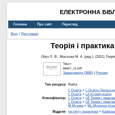
ЕЛЕКТРОННА БІБ
Головна
Про сайт
Перегляд
Вхід
Реєстрація
Теорія і практика
Обух Л. В.
,
Моісєєва М. А.
(ред.). (2021)
Теорі
Текст
макет_11.pdf
Завантажити (3MB)
|
Preview
Тип ресурсу:
Книга
L Освіта
>
L Освіта (Загальне
L Освіта
>
LA Історія освіти
Класифікатор:
L Освіта
>
LB Теорія і практик
L Освіта
>
LB Теорія і практик
M Музика
>
ML Музична літе
Відділи:
Інститут педагогіки
>
Кафедра