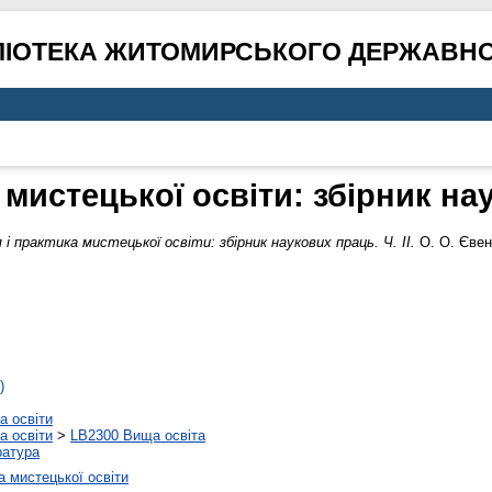
ЛІОТЕКА ЖИТОМИРСЬКОГО ДЕРЖАВНО
 мистецької освіти: збірник нау
я і практика мистецької освіти: збірник наукових праць. Ч. ІІ.
О. О. Євен
)
а освіти
а освіти
>
LB2300 Вища освіта
ратура
 мистецької освіти