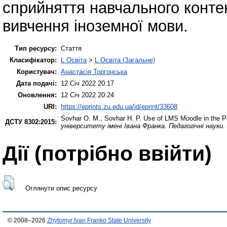
сприйняття навчального конте
вивчення іноземної мови.
Тип ресурсу:
Стаття
Класифікатор:
L Освіта
>
L Освіта (Загальне)
Користувач:
Анастасія Торгонська
Дата подачі:
12 Січ 2022 20:17
Оновлення:
12 Січ 2022 20:24
URI:
https://eprints.zu.edu.ua/id/eprint/33608
Sovhar O. M.
,
Sovhar H. P.
Use of LMS Moodle in the Pr
ДСТУ 8302:2015:
університету імені Івана Франка. Педагогічні науки
.
Дії ​​(потрібно ввійти)
Оглянути опис ресурсу
© 2008–2026
Zhytomyr Ivan Franko State University