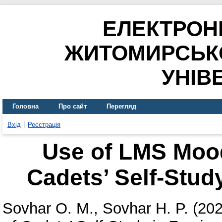
ЕЛЕКТРОН
ЖИТОМИРСЬК
УНІВ
Головна
Про сайт
Перегляд
Вхід
Реєстрація
Use of LMS Mood
Cadets’ Self-Stud
Sovhar O. M.
,
Sovhar H. P.
(20