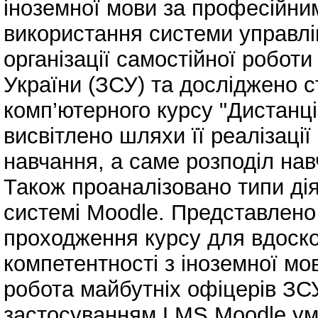
іноземної мови за професійн
використання системи управлі
організації самостійної робот
України (ЗСУ) та досліджено 
комп’ютерного курсу "Дистанці
висвітлено шляхи її реалізаці
навчання, а саме розподіл нав
Також проаналізовано типи дія
системі Moodle. Представлено 
проходження курсу для вдоско
компетентності з іноземної мо
робота майбутніх офіцерів ЗСУ
застосуванням LMS Moodle ум