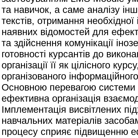
та навичок, а саме аналізу і
текстів, отримання необхідної
наявних відомостей для ефект
та здійснення комунікації іно
готовності курсантів до викон
організації її як цілісного кур
організованого інформаційног
Основною перевагою системи 
ефективна організація взаємод
Імплементація висвітлених пі
навчальних матеріалів засобам
процесу сприяє підвищенню е