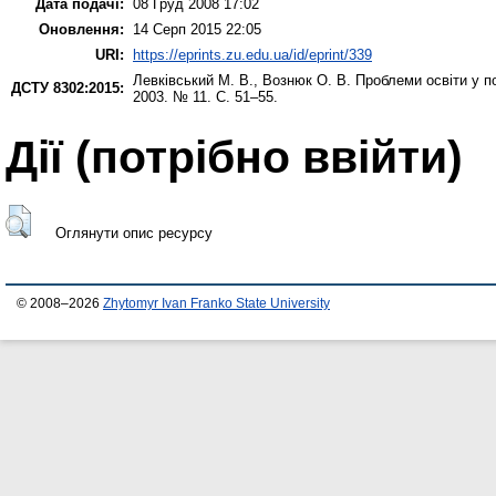
Дата подачі:
08 Груд 2008 17:02
Оновлення:
14 Серп 2015 22:05
URI:
https://eprints.zu.edu.ua/id/eprint/339
Левківський М. В.
,
Вознюк О. В.
Проблеми освіти у по
ДСТУ 8302:2015:
2003. № 11. С. 51–55.
Дії ​​(потрібно ввійти)
Оглянути опис ресурсу
© 2008–2026
Zhytomyr Ivan Franko State University