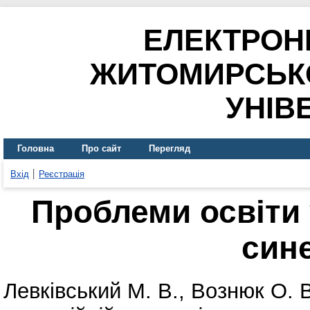
ЕЛЕКТРОН
ЖИТОМИРСЬК
УНІВ
Головна
Про сайт
Перегляд
Вхід
Реєстрація
Проблеми освіти 
син
Левківський М. В.
,
Вознюк О. В