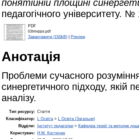
понятійній площині синергет
педагогічного університету. № 
PDF
03lmvpps.pdf
Завантажити (150kB)
|
Preview
Анотація
Проблеми сучасного розуміння
синергетичного підходу, якій 
аналізу.
Тип ресурсу:
Стаття
Класифікатор:
L Освіта
>
L Освіта (Загальне)
Відділи:
Інститут педагогіки
>
Кафедра теорії та методик дошк
Користувач:
Н.М. Костючек