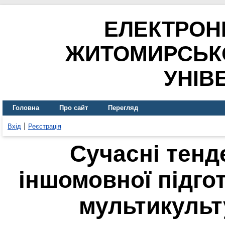
ЕЛЕКТРОН
ЖИТОМИРСЬК
УНІВ
Головна
Про сайт
Перегляд
Вхід
Реєстрація
Сучасні тенд
іншомовної підго
мультикульт