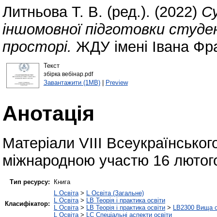
Литньова Т. В.
(ред.). (2022)
Су
іншомовної підготовки студ
просторі.
ЖДУ імені Івана Фр
Текст
збірка вебінар.pdf
Завантажити (1MB)
|
Preview
Анотація
Матеріали VІІI Всеукраїнськог
міжнародною участю 16 лютог
Тип ресурсу:
Книга
L Освіта
>
L Освіта (Загальне)
L Освіта
>
LB Теорія і практика освіти
Класифікатор:
L Освіта
>
LB Теорія і практика освіти
>
LB2300 Вища о
L Освіта
>
LC Спеціальні аспекти освіти