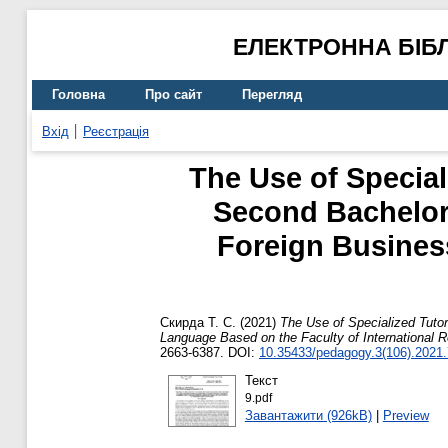
ЕЛЕКТРОННА БІБ
Головна
Про сайт
Перегляд
Вхід
Реєстрація
The Use of Special
Second Bachelor
Foreign Busines
Скирда Т. С.
(2021)
The Use of Specialized Tutor
Language Based on the Faculty of International R
2663-6387. DOI:
10.35433/pedagogy.3(106).2021.
Текст
9.pdf
Завантажити (926kB)
|
Preview