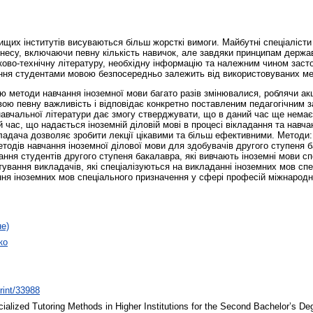
ищих інститутів висуваються більш жорсткі вимоги. Майбутні спеціалісти
несу, включаючи певну кількість навичок, але завдяки принципам державн
ково-технічну літературу, необхідну інформацію та належним чином заст
іння студентами мовою безпосередньо залежить від використовуваних ме
ю методи навчання іноземної мови багато разів змінювалися, роблячи акц
вою певну важливість і відповідає конкретно поставленим педагогічним 
 навчальної літератури дає змогу стверджувати, що в даний час ще немає
й час, що надається іноземній діловій мові в процесі вікладання та нав
кладача дозволяє зробити лекції цікавими та більш ефективними. Методи
етодів навчання іноземної ділової мови для здобувачів другого ступеня
вання студентів другого ступеня бакалавра, які вивчають іноземні мови 
тування викладачів, які спеціалізуються на викладанні іноземних мов сп
я іноземних мов спеціального призначення у сфері професій міжнародни
не)
ко
print/33988
alized Tutoring Methods in Higher Institutions for the Second Bachelor’s De