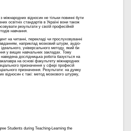
 з міжнародних відносин не тільки повинні бути
их освітніх стандартів в Україні вони також
осовувати результати у своїй професійній
тодів навчання.
ент на читанні, перекладі чи прослуховуванні
завданням, наприклад мозковий штурм, аудіо-
 ідеального, універсального методу, який би
чання у вищих навчальних закладах. Тому
: наведена дослідницька робота базується на
 бакалавра на основі факультету міжнародних
спеціального призначення у сфері професій
еціального призначення. Результати: на думку
х відносин є такі: метод мозкового штурму,
gree Students during Teaching-Learning the