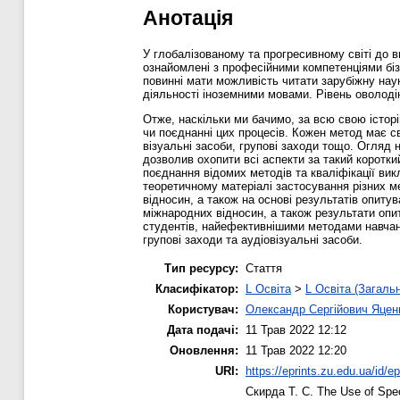
Анотація
У глобалізованому та прогресивному світі до в
ознайомлені з професійними компетенціями біз
повинні мати можливість читати зарубіжну нау
діяльності іноземними мовами. Рівень оволод
Отже, наскільки ми бачимо, за всю свою історі
чи поєднанні цих процесів. Кожен метод має с
візуальні засоби, групові заходи тощо. Огляд
дозволив охопити всі аспекти за такий коротки
поєднання відомих методів та кваліфікації ви
теоретичному матеріалі застосування різних м
відносин, а також на основі результатів опиту
міжнародних відносин, а також результати опи
студентів, найефективнішими методами навчанн
групові заходи та аудіовізуальні засоби.
Тип ресурсу:
Стаття
Класифікатор:
L Освіта
>
L Освіта (Загаль
Користувач:
Олександр Сергійович Яцен
Дата подачі:
11 Трав 2022 12:12
Оновлення:
11 Трав 2022 12:20
URI:
https://eprints.zu.edu.ua/id/e
Скирда Т. С.
The Use of Speci