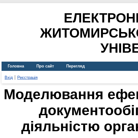
ЕЛЕКТРОН
ЖИТОМИРСЬК
УНІВ
Головна
Про сайт
Перегляд
Вхід
Реєстрація
Моделювання ефек
документообі
діяльністю орга