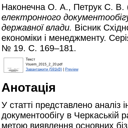
Наконечна О. А.
,
Петрук С. В.
електронного документообігу 
державної влади.
Вісник Східн
економіки і менеджменту. Серія
№ 19. С. 169–181.
Текст
Vsuem_2015_2_20.pdf
Завантажити (591kB)
|
Preview
Анотація
У статті представлено аналіз 
документообігу в Черкаській р
метою виявлення основних бізн