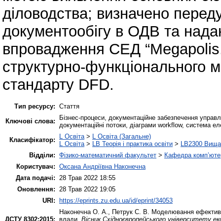
діловодства; визначено перед
документообігу в ОДВ та нада
впровадження СЕД “Megapolis.
структурно-функціонального 
стандарту DFD.
Тип ресурсу:
Стаття
Бізнес-процеси, документаційне забезпечення управлі
Ключові слова:
документаційні потоки, діаграми workflow, система ел
L Освіта
>
L Освіта (Загальне)
Класифікатор:
L Освіта
>
LB Теорія і практика освіти
>
LB2300 Вища 
Відділи:
Фізико-математичний факультет
>
Кафедра комп’ютер
Користувач:
Оксана Андріївна Наконечна
Дата подачі:
28 Трав 2022 18:55
Оновлення:
28 Трав 2022 19:05
URI:
https://eprints.zu.edu.ua/id/eprint/34053
Наконечна О. А.
,
Петрук С. В.
Моделювання ефективно
ДСТУ 8302:2015:
влади.
Вісник Східноєвропейського університету ек