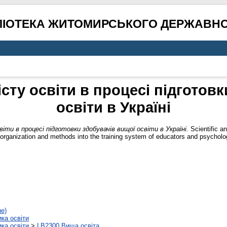
ЛІОТЕКА ЖИТОМИРСЬКОГО ДЕРЖАВНО
сту освіти в процесі підготовк
освіти в Україні
іти в процесі підготовки здобувачів вищої освіти в Україні.
Scientific a
 organization and methods into the training system of educators and psycholo
не)
ика освіти
ика освіти
>
LB2300 Вища освіта