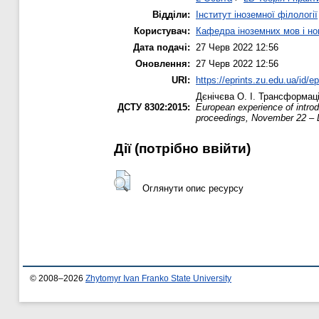
Відділи:
Інститут іноземної філології
Користувач:
Кафедра іноземних мов і нов
Дата подачі:
27 Черв 2022 12:56
Оновлення:
27 Черв 2022 12:56
URI:
https://eprints.zu.edu.ua/id/e
Дєнічєва О. І.
Трансформація 
ДСТУ 8302:2015:
European experience of introd
proceedings, November 22 –
Дії ​​(потрібно ввійти)
Оглянути опис ресурсу
© 2008–2026
Zhytomyr Ivan Franko State University