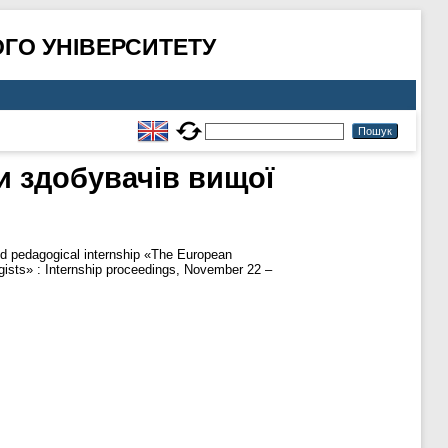
ГО УНІВЕРСИТЕТУ
и здобувачів вищої
nd pedagogical internship «The European
gists» : Internship proceedings, November 22 –