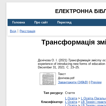
ЕЛЕКТРОННА БІБ
Головна
Про сайт
Перегляд
Вхід
Реєстрація
Трансформація змі
Дєнічєва О. І.
(2021)
Трансформація змісту осв
experience of introducing new forms of education
December 31, 2021. С. 23–25.
Текст
Дєнічєва.pdf
Завантажити (249kB)
|
Preview
Тип ресурсу:
Стаття
L Освіта
>
L Освіта (Загаль
Класифікатор:
L Освіта
>
LB Теорія і практ
L Освіта
>
LB Теорія і практ