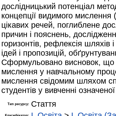
дослідницький потенціал мето
концепції видимого мислення 
цікавих речей, поглиблене дос
причин і пояснень, дослідженн
горизонтів, рефлексія шляхів і
ідей і пропозицій, обґрунтуван
Сформульовано висновок, що р
мислення у навчальному проц
мислення свідомим шляхом спо
студентів у вивченні означеної
Стаття
Тип ресурсу:
L Освіта
>
L Освіта (З
Класифікатор: