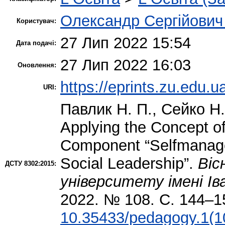
Олександр Сергійович
Користувач:
27 Лип 2022 15:54
Дата подачі:
27 Лип 2022 16:03
Оновлення:
https://eprints.zu.edu.u
URI:
Павлик Н. П.
,
Сейко Н.
Applying the Concept of
Component “Selfmanage
Social Leadership”.
Віс
ДСТУ 8302:2015:
університету імені Ів
2022. № 108. С. 144–1
10.35433/pedagogy.1(1