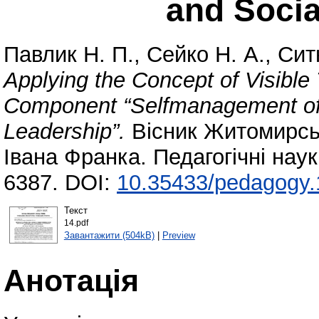
and Socia
Павлик Н. П.
,
Сейко Н. А.
,
Сит
Applying the Concept of Visible 
Component “Selfmanagement of 
Leadership”.
Вісник Житомирськ
Івана Франка. Педагогічні нау
6387. DOI:
10.35433/pedagogy.
Текст
14.pdf
Завантажити (504kB)
|
Preview
Анотація