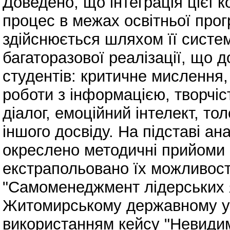
Доведено, що інтеграція цієї к
процес в межах освітньої про
здійснюється шляхом її систем
багаторазової реалізації, що 
студентів: критичне мислення,
роботи з інформацією, творчіст
діалог, емоційний інтелект, то
іншого досвіду. На підставі ана
окреслено методичні прийоми
екстрапольовано їх можливості
"Самоменеджмент лідерських я
Житомирському державному уні
використанням кейсу "Невидим