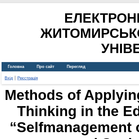
ЕЛЕКТРОН
ЖИТОМИРСЬК
УНІВ
Головна
Про сайт
Перегляд
Вхід
Реєстрація
Methods of Applying
Thinking in the 
“Selfmanagement o