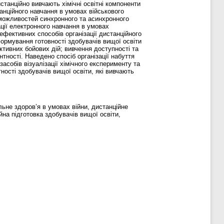
истанційно вивчають хімічні освітні компоненти
танційного навчання в умовах військового
 можливостей синхронного та асинхронного
ації електронного навчання в умовах
ефективних способів організації дистанційного
формування готовності здобувачів вищої освіти
ктивних бойових дій; вивчення доступності та
тності. Наведено спосіб організації набуття
асобів візуалізації хімічного експерименту та
ості здобувачів вищої освіти, які вивчають
льне здоров’я в умовах війни, дистанційне
ійна підготовка здобувачів вищої освіти,