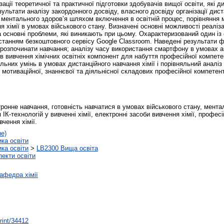
ації теоретичної та практичної підготовки здобувачів вищої освіти, які д
зультати аналізу закордонного досвіду, власного досвіду організації дис
 ментального здоров’я шляхом включення в освітній процес, порівняння
ня хімії в умовах військового стану. Визначені основні можливості реаліз
а основні проблеми, які виникають при цьому. Охарактеризований один із 
ристанням безкоштовного сервісу Google Classroom. Наведені результати 
і розпочинати навчання; аналізу часу використання смартфону в умовах а
 вивчення хімічних освітніх компонент для набуття професійної компетен
них умінь в умовах дистанційного навчання хімії і порівняльний аналіз з
отиваційної, знаннєвої та діяльнісної складових професійної компетентн
ронне навчання, готовність навчатися в умовах військового стану, мента
 ІК-технологій у вивченні хімії, електронні засоби вивчення хімії, профес
чення хімії.
не)
ика освіти
ика освіти
>
LB2300 Вища освіта
пекти освіти
афедра хімії
print/34412