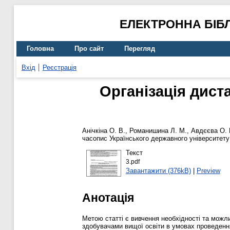
ЕЛЕКТРОННА БІБ
Головна
Про сайт
Перегляд
Вхід
Реєстрація
Організація диста
Анічкіна О. В.
,
Романишина Л. М.
,
Авдєєва О.
часопис Українського державного університету 
Текст
3.pdf
Завантажити (376kB)
|
Preview
Анотація
Метою статті є вивчення необхідності та можли
здобувачами вищої освіти в умовах проведення