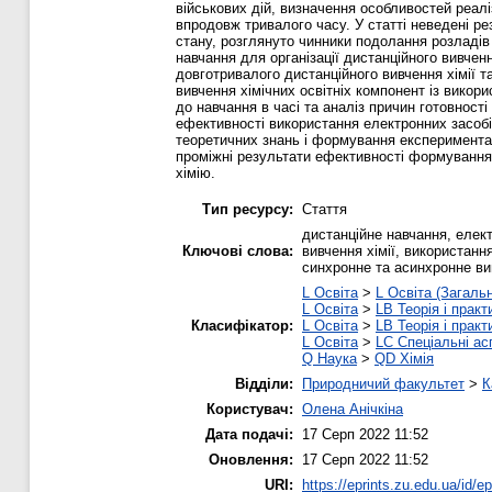
військових дій, визначення особливостей реаліз
впродовж тривалого часу. У статті неведені ре
стану, розглянуто чинники подолання розладів
навчання для організації дистанційного вивчен
довготривалого дистанційного вивчення хімії т
вивчення хімічних освітніх компонент із вико
до навчання в часі та аналіз причин готовност
ефективності використання електронних засобів
теоретичних знань і формування експерименталь
проміжні результати ефективності формування м
хімію.
Тип ресурсу:
Стаття
дистанційне навчання, елект
Ключові слова:
вивчення хімії, використання
синхронне та асинхронне вив
L Освіта
>
L Освіта (Загаль
L Освіта
>
LB Теорія і практ
Класифікатор:
L Освіта
>
LB Теорія і практ
L Освіта
>
LC Спеціальні ас
Q Наука
>
QD Хімія
Відділи:
Природничий факультет
>
К
Користувач:
Олена Анічкіна
Дата подачі:
17 Серп 2022 11:52
Оновлення:
17 Серп 2022 11:52
URI:
https://eprints.zu.edu.ua/id/e