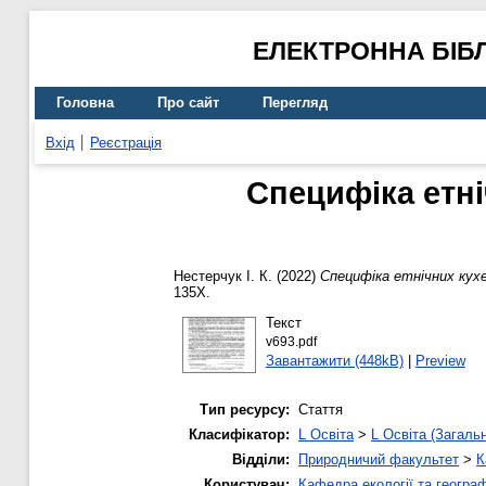
ЕЛЕКТРОННА БІБ
Головна
Про сайт
Перегляд
Вхід
Реєстрація
Специфіка етні
Нестерчук І. К.
(2022)
Специфіка етнічних кухе
135X.
Текст
v693.pdf
Завантажити (448kB)
|
Preview
Тип ресурсу:
Стаття
Класифікатор:
L Освіта
>
L Освіта (Загаль
Відділи:
Природничий факультет
>
К
Користувач:
Кафедра екології та географ