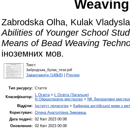
Weaving
Zabrodska Olha
,
Kulak Vladysl
Abilities of Younger School Stude
Means of Bead Weaving Techno
іноземних мов.
Текст
Забродська_Кулак_тези.pdf
Завантажити (148kB)
|
Preview
Тип ресурсу:
Стаття
L Освіта
>
L Освіта (Загальне)
Класифікатор:
N Образотворче мистецтво
>
NK Декоративні мистецт
Відділи:
Інститут педагогіки
>
Кафедра англійської мови з мет
Користувач:
Олена Анатоліївна Зимовець
Дата подачі:
02 Квіт 2023 00:08
Оновлення:
02 Квіт 2023 00:08