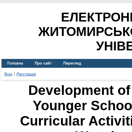
ЕЛЕКТРОН
ЖИТОМИРСЬК
УНІВ
Головна
Про сайт
Перегляд
Вхід
Реєстрація
Development of C
Younger School
Curricular Activi