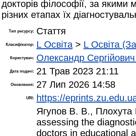
докторів філософії, за якими 
різних етапах їх діагностуваль
Стаття
Тип ресурсу:
L Освіта
>
L Освіта (З
Класифікатор:
Олександр Сергійович
Користувач:
21 Трав 2023 21:11
Дата подачі:
27 Лип 2026 14:58
Оновлення:
https://eprints.zu.edu.u
URI:
Ягупов В. В.
,
Плохута І
assessing the diagnosti
doctors in educational a