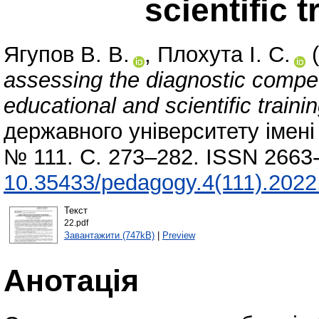
scientific 
Ягупов В. В.
,
Плохута І. С.
(
assessing the diagnostic compet
educational and scientific traini
державного університету імені 
№ 111. С. 273–282. ISSN 2663-
10.35433/pedagogy.4(111).2022
Текст
22.pdf
Завантажити (747kB)
|
Preview
Анотація