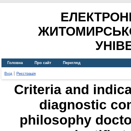
ЕЛЕКТРОН
ЖИТОМИРСЬК
УНІВ
Головна
Про сайт
Перегляд
Вхід
Реєстрація
Criteria and indic
diagnostic co
philosophy docto