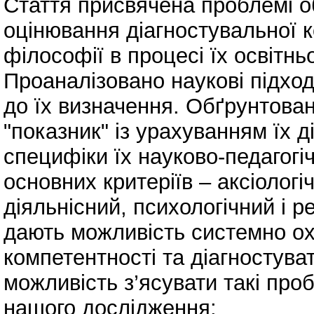
Стаття присвячена проблемі об
оцінювання діагностувальної к
філософії в процесі їх освітнь
Проаналізовано наукові підход
до їх визначення. Обґрунтовано
"показник" із урахуванням їх д
специфіки їх науково-педагогі
основних критеріїв – аксіологі
діяльнісний, психологічний і р
дають можливість системно охо
компетентності та діагностуват
можливість з’ясувати такі пр
нашого дослідження: