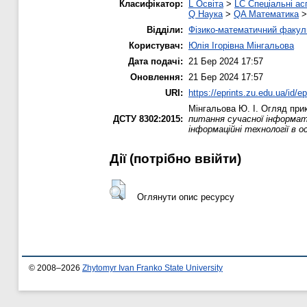
Класифікатор:
L Освіта
>
LC Спеціальні ас
Q Наука
>
QA Математика
Відділи:
Фізико-математичний факул
Користувач:
Юлія Ігорівна Мінгальова
Дата подачі:
21 Бер 2024 17:57
Оновлення:
21 Бер 2024 17:57
URI:
https://eprints.zu.edu.ua/id/e
Мінгальова Ю. І.
Огляд прик
ДСТУ 8302:2015:
питання сучасної інформати
інформаційні технології в о
Дії ​​(потрібно ввійти)
Оглянути опис ресурсу
© 2008–2026
Zhytomyr Ivan Franko State University