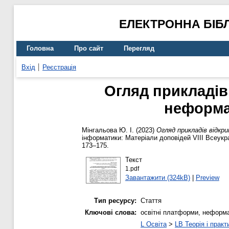
ЕЛЕКТРОННА БІБ
Головна
Про сайт
Перегляд
Вхід
Реєстрація
Огляд прикладів
неформа
Мінгальова Ю. І.
(2023)
Огляд прикладів відкр
інформатики: Матеріали доповідей VІІІ Всеукра
173–175.
Текст
1.pdf
Завантажити (324kB)
|
Preview
Тип ресурсу:
Стаття
Ключові слова:
освітні платформи, неформал
L Освіта
>
LB Теорія і практ