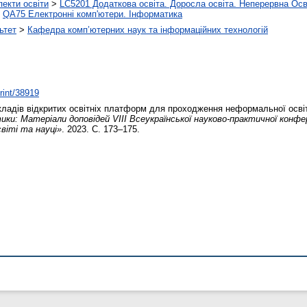
пекти освіти
>
LC5201 Додаткова освіта. Доросла освіта. Неперервна Осв
>
QA75 Електронні комп'ютери. Інформатика
ьтет
>
Кафедра комп’ютерних наук та інформаційних технологій
print/38919
ладів відкритих освітніх платформ для проходження неформальної осві
ки: Матеріали доповідей VІІІ Всеукраїнської науково-практичної конфе
світі та науці»
. 2023. С. 173–175.