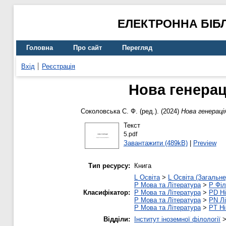
ЕЛЕКТРОННА БІБ
Головна
Про сайт
Перегляд
Вхід
Реєстрація
Нова генерац
Соколовська С. Ф.
(ред.). (2024)
Нова генераці
Текст
5.pdf
Завантажити (489kB)
|
Preview
Тип ресурсу:
Книга
L Освіта
>
L Освіта (Загальне
P Мова та Література
>
P Філ
Класифікатор:
P Мова та Література
>
PD Ні
P Мова та Література
>
PN Лі
P Мова та Література
>
PT Ні
Відділи:
Інститут іноземної філології