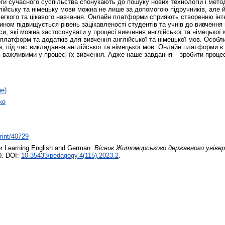
ги сучасного суспільства спонукають до пошуку нових технологій і метод
лійську та німецьку мови можна не лише за допомогою підручників, але 
легкого та цікавого навчання. Онлайн платформи сприяють створенню інт
чином підвищується рівень зацікавленості студентів та учнів до вивчення
, які можна застосовувати у процесі вивчення англійської та німецької 
н платформ та додатків для вивчення англійської та німецької мов. Особ
а, під час викладання англійської та німецької мов. Онлайн платформи є
ь важливими у процесі їх вивчення. Адже наше завдання – зробити процес
.
не)
ко
print/40729
or Learning English and German.
Вісник Житомирського державного універс
0. DOI:
10.35433/pedagogy.4(115).2023.2
.