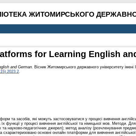
ЛІОТЕКА ЖИТОМИРСЬКОГО ДЕРЖАВНО
latforms for Learning English a
English and German.
Вісник Житомирського державного університету імені І
15).2023.2
.
рм та засобів, які можуть застосовуватися у процесі вивчення англійсь
 їх функції у процесі вивчення англійської та німецької мов. Методи. Дл
их та науково-педагогічних джерел); метод аналізу (розчленування предм
 та схарактеризовано основні онлайн платформи для вивчення англійської