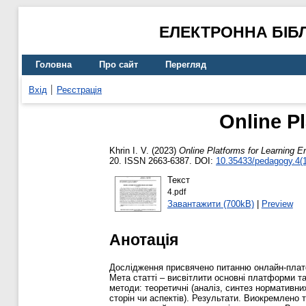
ЕЛЕКТРОННА БІБ
Головна
Про сайт
Перегляд
Вхід
Реєстрація
Online P
Khrin I. V.
(2023)
Online Platforms for Learning 
20. ISSN 2663-6387. DOI:
10.35433/pedagogy.4(1
Текст
4.pdf
Завантажити (700kB)
|
Preview
Анотація
Дослідження присвячено питанню онлайн-платфо
Мета статті – висвітлити основні платформи та
методи: теоретичні (аналіз, синтез нормативн
сторін чи аспектів). Результати. Виокремлено