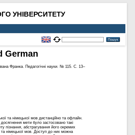
ГО УНІВЕРСИТЕТУ
nd German
вана Франка. Педагогічні науки. № 115. С. 13–
кої та німецької мов дистанційно та офлайн.
я досягнення мети було застосовано такі
ету пізнання, абстрагування його окремих
 та німецької мов. Доступ до них можна