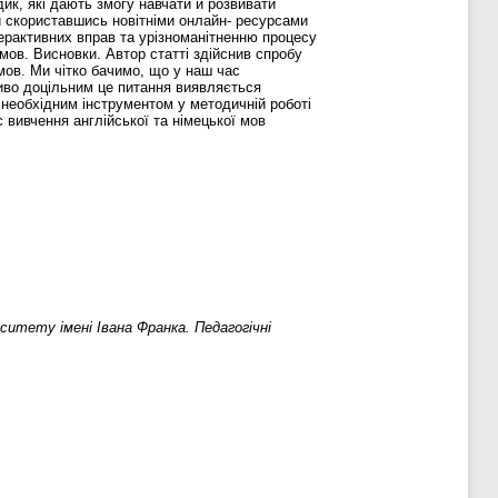
ик, які дають змогу навчати й розвивати
й скориставшись новітніми онлайн- ресурсами
ерактивних вправ та урізноманітненню процесу
 мов. Висновки. Автор статті здійснив спробу
мов. Ми чітко бачимо, що у наш час
ливо доцільним це питання виявляється
 необхідним інструментом у методичній роботі
 вивчення англійської та німецької мов
итету імені Івана Франка. Педагогічні