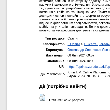
отримати, зайшовши на сторінку додатку. Вимо
навички іншомовного спілкування. Вивчати анг
та додатками, які розроблено спеціально для 
вивчення англійської та німецької мов. Таким 
дослідити основні онлайн платформи та ресурси
з’являється все більше і різноманітних онлай
відносно філологічних спеціальностей, зокрем
майбутніх учителів і викладачів. Вони є досит
цікавим та нестресовим для учнів та студентів
Тип ресурсу:
Стаття
Класифікатор:
L Освіта
>
L Освіта (Загаль
Користувач:
Олександр Сергійович Яцен
Дата подачі:
08 Лип 2024 09:57
Оновлення:
08 Лип 2024 10:06
URI:
https://eprints.zu.edu.ua/id/e
Khrin I. V.
Online Platforms f
ДСТУ 8302:2015:
науки
. 2023. № 115. С. 13–2
Дії ​​(потрібно ввійти)
Оглянути опис ресурсу