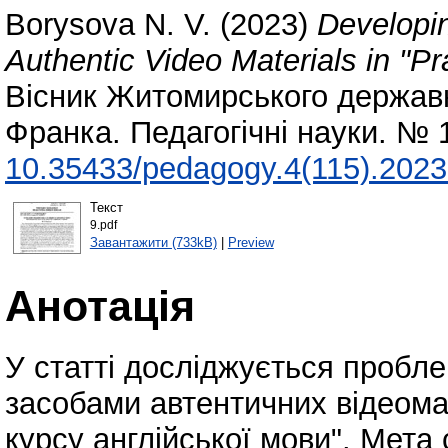
Borysova N. V.
(2023)
Developi
Authentic Video Materials in "P
Вісник Житомирського державно
Франка. Педагогічні науки. № 
10.35433/pedagogy.4(115).2023
Текст
9.pdf
Завантажити (733kB)
|
Preview
Анотація
У статті досліджується пробл
засобами автентичних відеомат
курсу англійської мови". Мета 