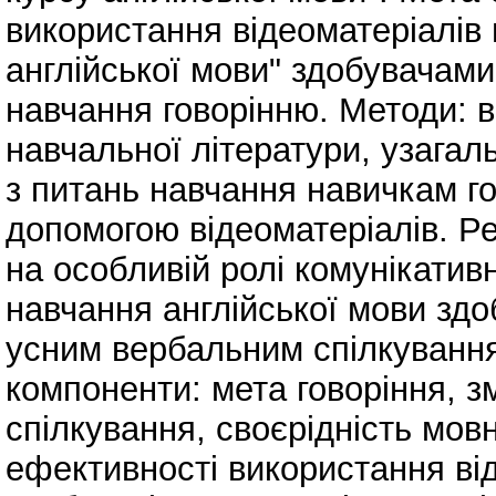
використання відеоматеріалів 
англійської мови" здобувачами
навчання говорінню. Методи: в
навчальної літератури, узагал
з питань навчання навичкам г
допомогою відеоматеріалів. Р
на особливій ролі комунікатив
навчання англійської мови здоб
усним вербальним спілкуванням
компоненти: мета говоріння, з
спілкування, своєрідність мов
ефективності використання від