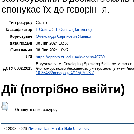
спонукає їх до говоріння.
Тип ресурсу:
Стаття
Класифікатор:
L Освіта
>
L Освіта (Загальне)
Користувач:
Олександр Сергійович Яценко
Дата подачі:
08 Лип 2024 10:38
Оновлення:
08 Лип 2024 10:47
URI:
https://eprints.zu.edu.ua/id/eprint/40739
Borysova N. V.
Developing Speaking Skills by Means of 
ДСТУ 8302:2015:
Житомирського державного університету імені Івана
10.35433/pedagogy.4(115).2023.7
.
Дії ​​(потрібно ввійти)
Оглянути опис ресурсу
© 2008–2026
Zhytomyr Ivan Franko State University