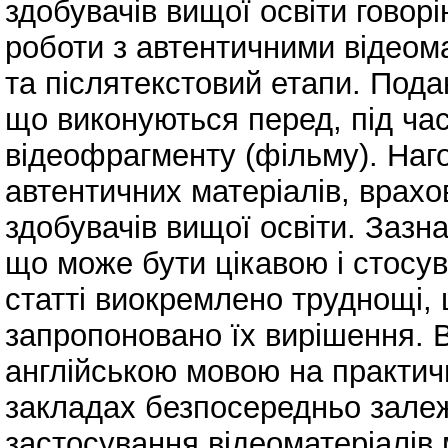
здобувачів вищої освіти говор
роботи з автентичними відеом
та післятекстовий етапи. Подан
що виконуються перед, під час
відеофрагменту (фільму). Наг
автентичних матеріалів, врахо
здобувачів вищої освіти. Зазн
що може бути цікавою і стосув
статті виокремлено труднощі, 
запропоновано їх вирішення. В
англійською мовою на практич
закладах безпосередньо залеж
застосування відеоматеріалів 