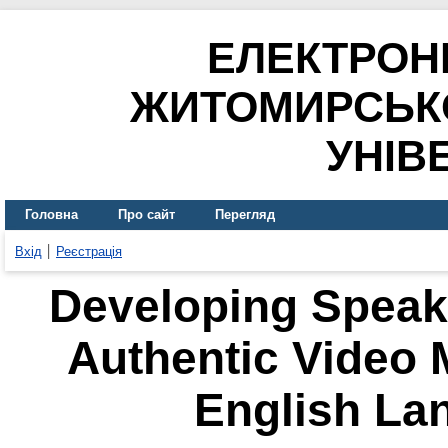
ЕЛЕКТРОН
ЖИТОМИРСЬК
УНІВ
Головна
Про сайт
Перегляд
Вхід
Реєстрація
Developing Speaki
Authentic Video M
English La