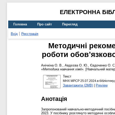
ЕЛЕКТРОННА БІБ
Головна
Про сайт
Перегляд
Вхід
Реєстрація
Методичні рекомен
роботи обов’язково
Анічкіна О. В.
,
Авдєєва О. Ю.
,
Євдоченко О. С
«Методика навчання хімії».
[Навчальний матер
Текст
МНХ МРСР 25.07.2024.в бібліотеку.
Завантажити (2MB)
|
Preview
Анотація
Запропонований навчально-методичний посібник
2023. У посібнику розглянуто методичні особлив