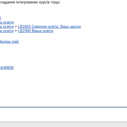
кладання інтегрованих курсів тощо.
)
а освіти
а освіти
>
LB1603 Середня освіта. Вищі школи
а освіти
>
LB2300 Вища освіта
федра хімії
int/40834