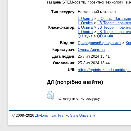
завдань STEM-освіти, проєктної технології, ви
Тип ресурсу:
Навчальний матеріал
L Освіта
>
L Освіта (Загальне
L Освіта
>
LB Теорія і практик
Класифікатор:
L Освіта
>
LB Теорія і практик
L Освіта
>
LB Теорія і практик
Q Наука
>
QD Хімія
Відділи:
Природничий факультет
>
Ка
Користувач:
Олена Анічкіна
Дата подачі:
25 Лип 2024 13:41
Оновлення:
25 Лип 2024 13:44
URI:
https://eprints.zu.edu.ua/id/epr
Дії ​​(потрібно ввійти)
Оглянути опис ресурсу
© 2008–2026
Zhytomyr Ivan Franko State University