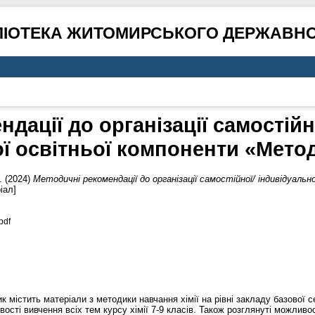
ЛІОТЕКА ЖИТОМИРСЬКОГО ДЕРЖАВНО
дації до організації самостійн
ї освітньої компоненти «Метод
.
(2024)
Методичні рекомендації до організації самостійної/ індивідуаль
іал]
pdf
 містить матеріали з методики навчання хімії на рівні закладу базової
ості вивчення всіх тем курсу хімії 7-9 класів. Також розглянуті можливос