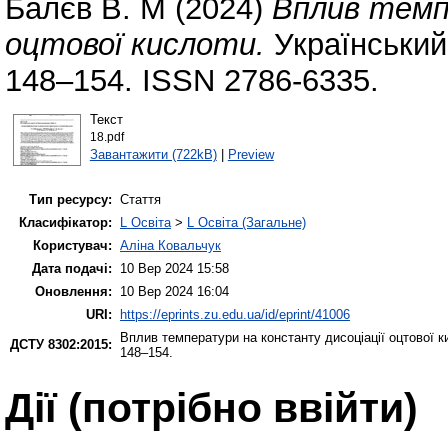
Балєв В. М
(2024)
Вплив темп
оцтової кислоти.
Український
148–154. ISSN 2786-6335.
Текст
18.pdf
Завантажити (722kB)
|
Preview
Тип ресурсу:
Стаття
Класифікатор:
L Освіта
>
L Освіта (Загальне)
Користувач:
Аліна Ковальчук
Дата подачі:
10 Вер 2024 15:58
Оновлення:
10 Вер 2024 16:04
URI:
https://eprints.zu.edu.ua/id/eprint/41006
Вплив температури на константу дисоціації оцтової ки
ДСТУ 8302:2015:
148–154.
Дії ​​(потрібно ввійти)