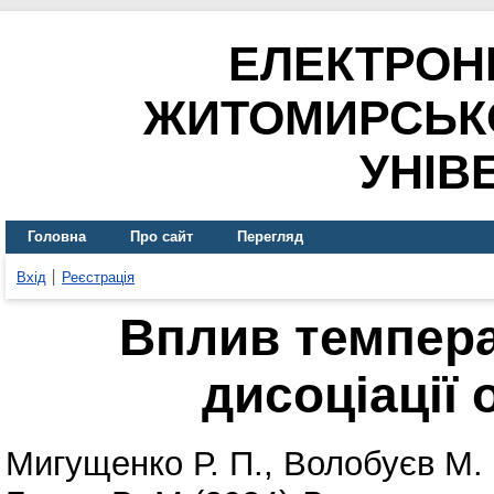
ЕЛЕКТРОН
ЖИТОМИРСЬК
УНІВ
Головна
Про сайт
Перегляд
Вхід
Реєстрація
Вплив темпера
дисоціації 
Мигущенко Р. П.
,
Волобуєв М.