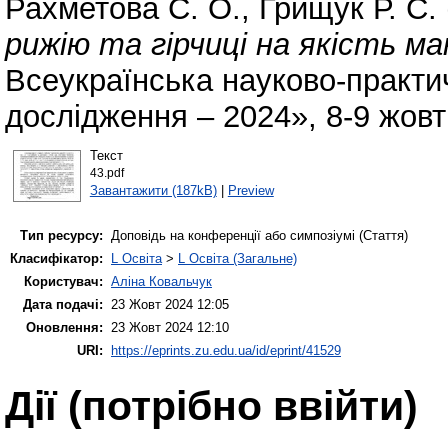
Рахметова С. О.
,
Грищук Р. С.
рижію та гірчиці на якість ма
Всеукраїнська науково-практи
дослідження – 2024», 8-9 жовт
Текст
43.pdf
Завантажити (187kB)
|
Preview
Тип ресурсу:
Доповідь на конференції або симпозіумі (Стаття)
Класифікатор:
L Освіта
>
L Освіта (Загальне)
Користувач:
Аліна Ковальчук
Дата подачі:
23 Жовт 2024 12:05
Оновлення:
23 Жовт 2024 12:10
URI:
https://eprints.zu.edu.ua/id/eprint/41529
Дії ​​(потрібно ввійти)