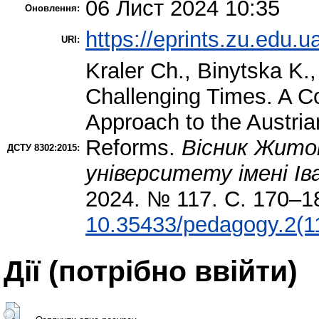
06 Лист 2024 10:35
Оновлення:
https://eprints.zu.edu.u
URI:
Kraler Ch.
,
Binytska K.
Challenging Times. A C
Approach to the Austri
Reforms.
Вісник Жито
ДСТУ 8302:2015:
університету імені Ів
2024. № 117. С. 170–1
10.35433/pedagogy.2(1
Дії ​​(потрібно ввійти)