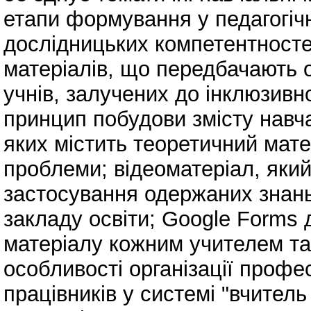
етапи формування у педагогічн
дослідницьких компетентносте
матеріалів, що передбачають о
учнів, залучених до інклюзив
принцип побудови змісту навча
яких містить теоретичний мате
проблеми; відеоматеріал, яки
застосування одержаних знань
закладу освіти; Google Forms 
матеріалу кожним учителем та
особливості організації профе
працівників у системі "вчитель