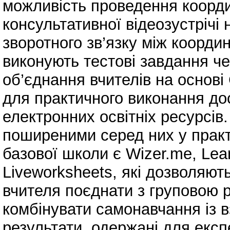
можливість проведення коорди
консультативної відеозустрічі
зворотного зв’язку між коорди
виконують тестові завдання ч
об’єднання вчителів на основі 
для практичного виконання до
електронних освітніх ресурсів
поширеними серед них у практи
базової школи є Wizer.me, Lear
Liveworksheets, які дозволяют
вчителя поєднати з груповою р
комбінувати самонавчання із 
результати, одержані для експ