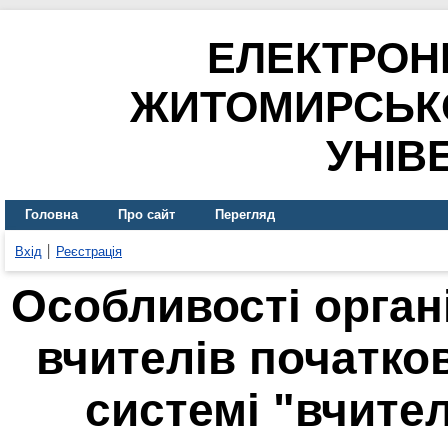
ЕЛЕКТРОН
ЖИТОМИРСЬК
УНІВ
Головна
Про сайт
Перегляд
Вхід
Реєстрація
Особливості органі
вчителів початков
системі "вчител