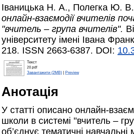
Іваницька Н. А.
,
Полегка Ю. В.
онлайн-взаємодії вчителів по
"вчитель – група вчителів".
Ві
університету імені Івана Франк
218. ISSN 2663-6387. DOI:
10.
Текст
20.pdf
Завантажити (2MB)
|
Preview
Анотація
У статті описано онлайн-взаєм
школи в системі "вчитель – гру
об’єднує тематичні навчальні 