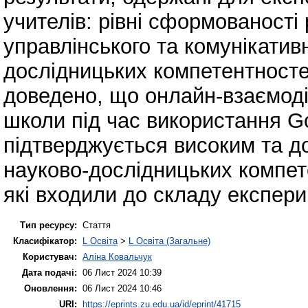
учителів: рівні сформованості
управлінського та комунікатив
дослідницьких компетентносте
доведено, що онлайн-взаємодія
школи під час використання G
підтверджується високим та д
науково-дослідницьких компете
які входили до складу експери
Тип ресурсу:
Стаття
Класифікатор:
L Освіта
>
L Освіта (Загальне)
Користувач:
Аліна Ковальчук
Дата подачі:
06 Лист 2024 10:39
Оновлення:
06 Лист 2024 10:46
URI:
https://eprints.zu.edu.ua/id/eprint/41715