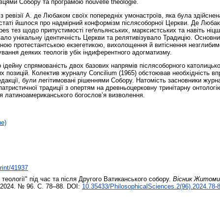
вцями Собору та програмою nouvelle théologie.
 ревізії А. де Любаком своїх попередніх умонастроїв, яка була здійсне
постаті йшлося про надмірний конформізм післясоборної Церкви. Де Любак
spes тез щодо припустимості геґельянських, марксистських та навіть ні
вало унікальну ідентичність Церкви та релятивізувало Традицію. Основ
чною протестантською екзегетикою, вихолощення й витіснення незглибим
вання деяких теологів убік індиферентного адогматизму.
о ідейну спрямованість двох базових напрямів післясоборного католицько
х позицій. Колектив журналу Concilium (1965) обстоював необхідність вп
 редакції, були легітимовані рішеннями Собору. Натомість засновники жу
атристичної традиції з опертям на древньоцерковну тринітарну онтологію
ння латиноамериканського богослов’я визволення.
не)
print/41937
 теології" під час та після Другого Ватиканського собору.
Вісник Житомир
 2024. № 96. С. 78–88. DOI:
10.35433/PhilosophicalSciences.2(96).2024.78-