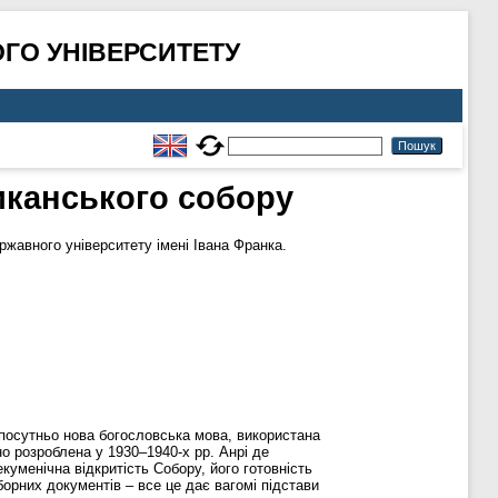
ГО УНІВЕРСИТЕТУ
тиканського собору
жавного університету імені Івана Франка.
а посутньо нова богословська мова, використана
но розроблена у 1930–1940-х рр. Анрі де
уменічна відкритість Собору, його готовність
оборних документів – все це дає вагомі підстави