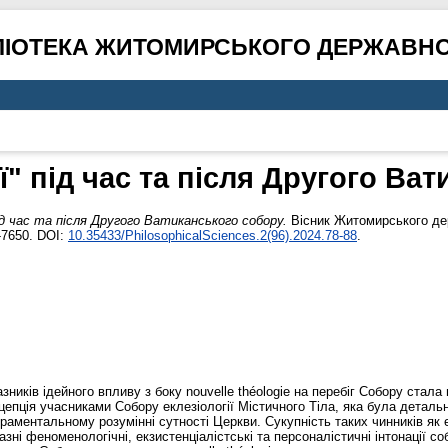
ЛІОТЕКА ЖИТОМИРСЬКОГО ДЕРЖАВНО
ії" під час та після Другого Ва
під час та після Другого Ватиканського собору.
Вісник Житомирського дер
-7650. DOI:
10.35433/PhilosophicalSciences.2(96).2024.78-88
.
азників ідейного впливу з боку nouvelle théologie на перебіг Собору стал
цепція учасниками Собору еклезіології Містичного Тіла, яка була деталь
ментальному розумінні сутності Церкви. Сукупність таких чинників як ек
зні феноменологічні, екзистенціалістські та персоналістичні інтонації с