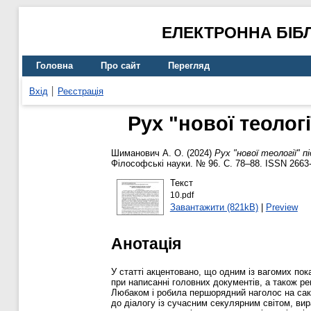
ЕЛЕКТРОННА БІБ
Головна
Про сайт
Перегляд
Вхід
Реєстрація
Рух "нової теолог
Шиманович А. О.
(2024)
Рух "нової теології" 
Філософські науки. № 96. С. 78–88. ISSN 2663
Текст
10.pdf
Завантажити (821kB)
|
Preview
Анотація
У статті акцентовано, що одним із вагомих пок
при написанні головних документів, а також ре
Любаком і робила першорядний наголос на сакра
до діалогу із сучасним секулярним світом, вира