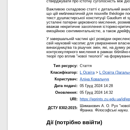
стверджувати про істотну суголосність між діє
Важливою складовою статті є детальний аналіз
що цій емблематичній для nouvelle théologie 
текст душпастирської конституції Gaudium et 
усталені патерни церковного мислення, розми
вважав некритичне захоплення історико-крити
емоційною сентиментальністю, а також дрейфу
У завершальній частині цієї розвідки окреслен
свій науковий часопис для увиразнення власни
винахідництва та рішучих змін, які, на думку
контрсекулярного мислення в рамках біблійно-п
теорії про вплив "нової теології" на формува
Тип ресурсу:
Стаття
Класифікатор:
L Освіта
>
L Освіта (Загаль
Користувач:
Аліна Ковальчук
Дата подачі:
05 Груд 2024 14:28
Оновлення:
05 Груд 2024 14:32
URI:
https://eprints.zu.edu.ua/id/e
Шиманович А. О.
Рух "нової
ДСТУ 8302:2015:
Франка. Філософські науки
.
Дії ​​(потрібно ввійти)