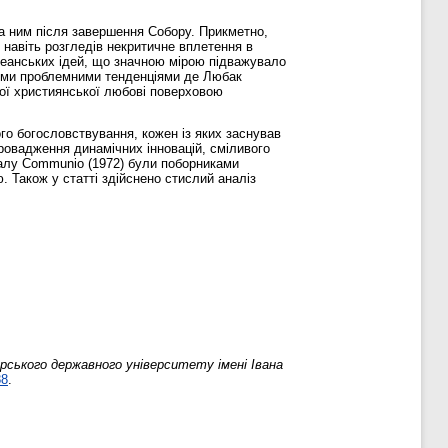
на ним після завершення Собору. Прикметно,
 навіть розгледів некритичне вплетення в
цшеанських ідей, що значною мірою підважувало
ними проблемними тенденціями де Любак
ої християнської любові поверховою
го богословствування, кожен із яких заснував
ровадження динамічних інновацій, сміливого
рналу Communio (1972) були поборниками
. Також у статті здійснено стислий аналіз
ського державного університету імені Івана
88
.