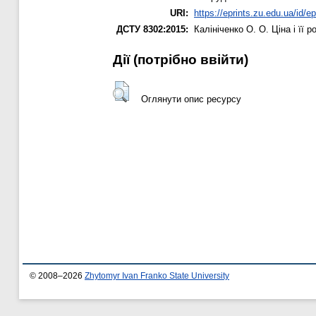
URI:
https://eprints.zu.edu.ua/id/e
ДСТУ 8302:2015:
Калініченко О. О.
Ціна і її 
Дії ​​(потрібно ввійти)
Оглянути опис ресурсу
© 2008–2026
Zhytomyr Ivan Franko State University