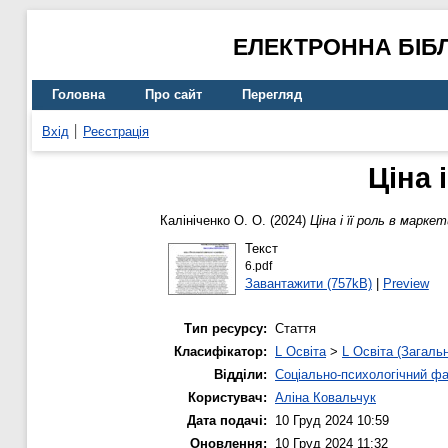
ЕЛЕКТРОННА БІБ
Головна
Про сайт
Перегляд
Вхід
Реєстрація
Ціна 
Калініченко О. О.
(2024)
Ціна і її роль в марке
Текст
6.pdf
Завантажити (757kB)
|
Preview
Тип ресурсу:
Стаття
Класифікатор:
L Освіта
>
L Освіта (Загаль
Відділи:
Соціально-психологічний ф
Користувач:
Аліна Ковальчук
Дата подачі:
10 Груд 2024 10:59
Оновлення:
10 Груд 2024 11:32