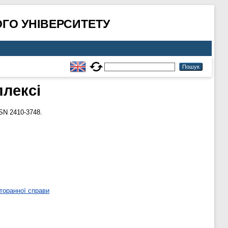
ГО УНІВЕРСИТЕТУ
плексі
SSN 2410-3748.
торанної справи