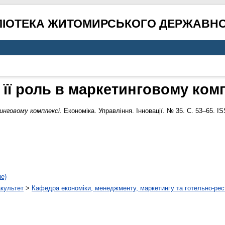
ЛІОТЕКА ЖИТОМИРСЬКОГО ДЕРЖАВНО
і її роль в маркетинговому ком
тинговому комплексі.
Економіка. Управління. Інновації. № 35. С. 53–65. I
не)
акультет
>
Кафедра економіки, менеджменту, маркетингу та готельно-рес