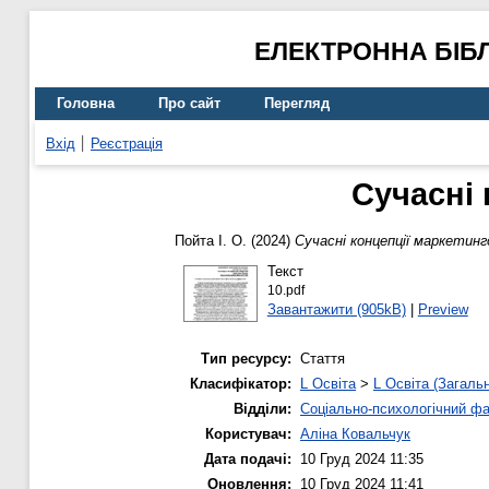
ЕЛЕКТРОННА БІБ
Головна
Про сайт
Перегляд
Вхід
Реєстрація
Сучасні
Пойта І. О.
(2024)
Сучасні концепції маркетин
Текст
10.pdf
Завантажити (905kB)
|
Preview
Тип ресурсу:
Стаття
Класифікатор:
L Освіта
>
L Освіта (Загаль
Відділи:
Соціально-психологічний ф
Користувач:
Аліна Ковальчук
Дата подачі:
10 Груд 2024 11:35
Оновлення:
10 Груд 2024 11:41