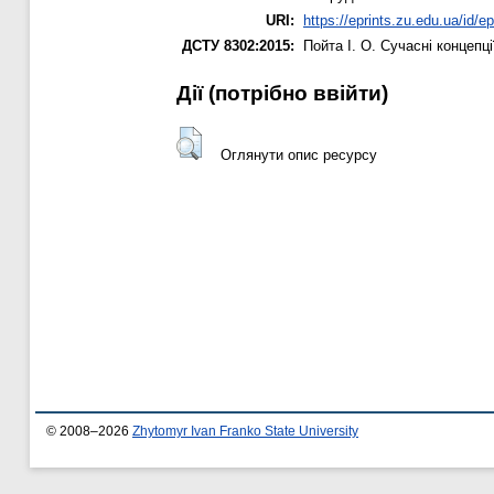
URI:
https://eprints.zu.edu.ua/id/e
ДСТУ 8302:2015:
Пойта І. О.
Сучасні концепц
Дії ​​(потрібно ввійти)
Оглянути опис ресурсу
© 2008–2026
Zhytomyr Ivan Franko State University