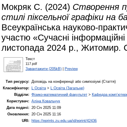
Мокряк С.
(2024)
Створення п
стилі піксельної графіки на ба
Всеукраїнська науково-практ
участю «Сучасні інформаційні т
листопада 2024 р., Житомир. 
Текст
117.pdf
Завантажити (205kB)
|
Preview
Тип ресурсу:
Доповідь на конференції або симпозіумі (Стаття)
Класифікатор:
L Освіта
>
L Освіта (Загальне)
Відділи:
Фізико-математичний факультет
>
Кафедра комп’ютерн
Користувач:
Аліна Ковальчук
Дата подачі:
20 Січ 2025 11:09
Оновлення:
20 Січ 2025 11:16
URI:
https://eprints.zu.edu.ua/id/eprint/42436