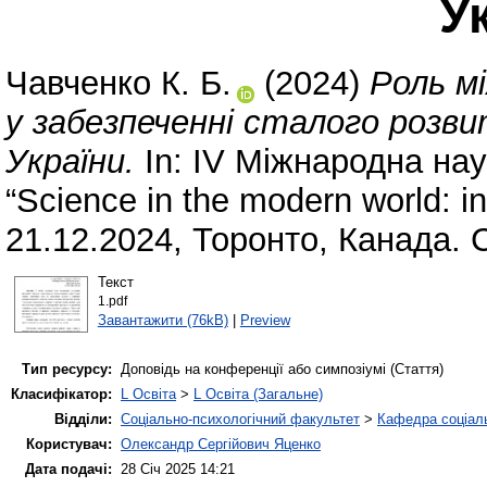
У
Чавченко К. Б.
(2024)
Роль мі
у забезпеченні сталого розви
України.
In: IV Міжнародна на
“Science in the modern world: i
21.12.2024, Торонто, Канада. 
Текст
1.pdf
Завантажити (76kB)
|
Preview
Тип ресурсу:
Доповідь на конференції або симпозіумі (Стаття)
Класифікатор:
L Освіта
>
L Освіта (Загальне)
Відділи:
Соціально-психологічний факультет
>
Кафедра соціаль
Користувач:
Олександр Сергійович Яценко
Дата подачі:
28 Січ 2025 14:21