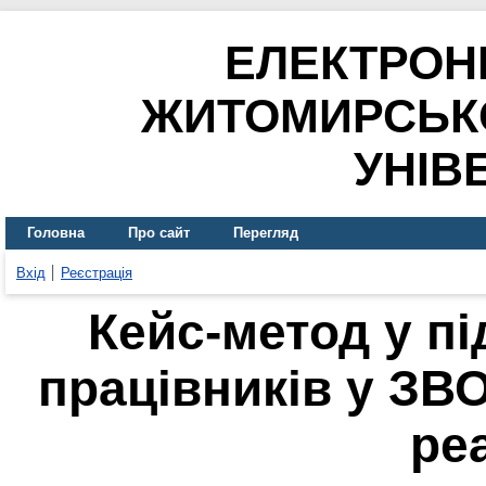
ЕЛЕКТРОН
ЖИТОМИРСЬК
УНІВ
Головна
Про сайт
Перегляд
Вхід
Реєстрація
Кейс-метод у пі
працівників у ЗВО
реа