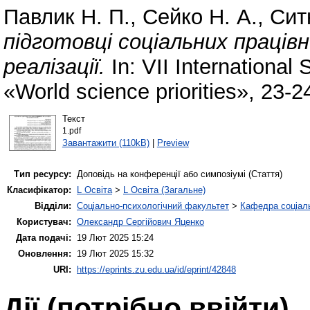
Павлик Н. П.
,
Сейко Н. А.
,
Сит
підготовці соціальних працівн
реалізації.
In: VII International 
«World science priorities», 23-
Текст
1.pdf
Завантажити (110kB)
|
Preview
Тип ресурсу:
Доповідь на конференції або симпозіумі (Стаття)
Класифікатор:
L Освіта
>
L Освіта (Загальне)
Відділи:
Соціально-психологічний факультет
>
Кафедра соціаль
Користувач:
Олександр Сергійович Яценко
Дата подачі:
19 Лют 2025 15:24
Оновлення:
19 Лют 2025 15:32
URI:
https://eprints.zu.edu.ua/id/eprint/42848
Дії ​​(потрібно ввійти)