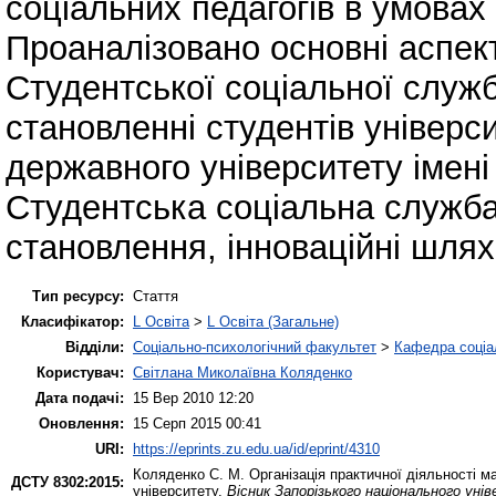
соціальних педагогів в умовах
Проаналізовано основні аспект
Студентської соціальної служб
становленні студентів універс
державного університету імені
Студентська соціальна служба
становлення, інноваційні шлях
Тип ресурсу:
Стаття
Класифікатор:
L Освіта
>
L Освіта (Загальне)
Відділи:
Соціально-психологічний факультет
>
Кафедра соціа
Користувач:
Світлана Миколаївна Коляденко
Дата подачі:
15 Вер 2010 12:20
Оновлення:
15 Серп 2015 00:41
URI:
https://eprints.zu.edu.ua/id/eprint/4310
Коляденко С. М.
Організація практичної діяльності м
ДСТУ 8302:2015:
університету.
Вісник Запорізького національного уні