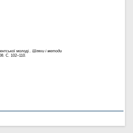
дентської молоді..
Шляхи і методи
08. С. 102–110.