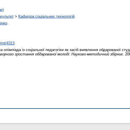
не)
акультет
>
Кафедра соціальних технологій
енко
rint/4313
 олімпіада із соціальної педагогіки як засіб виявлення обдарованої сту
ворчого зростання обдарованої молоді: Науково-методичний збірник
. 20