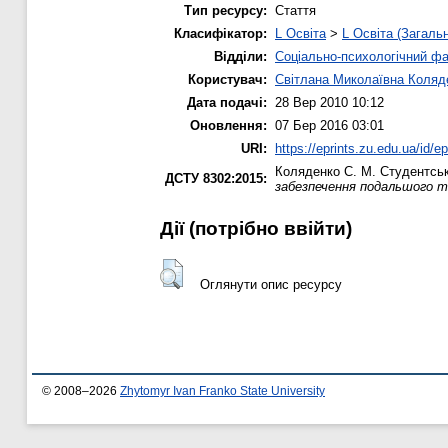
Тип ресурсу:
Стаття
Класифікатор:
L Освіта
>
L Освіта (Загаль
Відділи:
Соціально-психологічний ф
Користувач:
Світлана Миколаївна Коляд
Дата подачі:
28 Вер 2010 10:12
Оновлення:
07 Бер 2016 03:01
URI:
https://eprints.zu.edu.ua/id/ep
Коляденко С. М.
Студентська
ДСТУ 8302:2015:
забезпечення подальшого т
Дії ​​(потрібно ввійти)
Оглянути опис ресурсу
© 2008–2026
Zhytomyr Ivan Franko State University