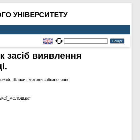
ГО УНІВЕРСИТЕТУ
як засіб виявлення
і.
олоді.
Шляхи і методи забезпечення
ОЇ_МОЛОДІ.pdf