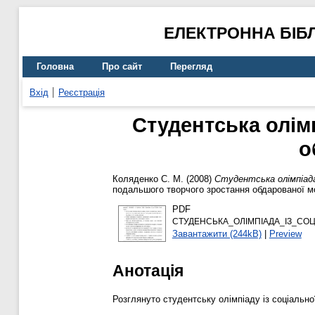
ЕЛЕКТРОННА БІБ
Головна
Про сайт
Перегляд
Вхід
Реєстрація
Студентська олімп
о
Коляденко С. М.
(2008)
Студентська олімпіада 
подальшого творчого зростання обдарованої мо
PDF
СТУДЕНСЬКА_ОЛІМПІАДА_ІЗ_СОЦ
Завантажити (244kB)
|
Preview
Анотація
Розглянуто студентську олімпіаду із соціально